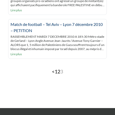
groupes organisés pro-israéliens ont agressé un groupe de militant(es)
qui affichaient pacifiquement la banderole FREE PALESTINE en début
de deuxième mi-temps. Alors que les « stadiers » chargés de la sécurité
Lire plus
enlevaient la banderole en tissu des […]
Match de football – Tel Aviv – Lyon 7 décembre 2010
– PETITION
RASSEMBLEMENT MARDI 7 DECEMBRE 2010 A 18 h 30 Métro stade
de Gerland – Lyon Angle Avenue Jean-Jaurès / Avenue Tony Garnier –
ALORS que 1, 5 million de Palestiniens de Gaza souffrent toujours d’un
blocus illégal et inhumain imposé par Israël depuis 2007, au mépris du
Droit International et des Conventions de Genève ; […]
Lire plus
Pagination
<
1
2
3
des
publications