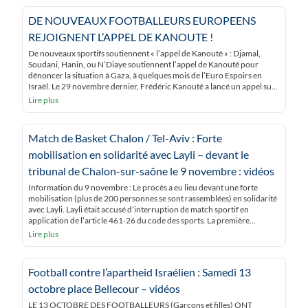
DE NOUVEAUX FOOTBALLEURS EUROPEENS
REJOIGNENT L’APPEL DE KANOUTE !
De nouveaux sportifs soutiennent « l’appel de Kanouté » : Djamal,
Soudani, Hanin, ou N’Diaye soutiennent l’appel de Kanouté pour
dénoncer la situation à Gaza, à quelques mois de l’Euro Espoirs en
Israël. Le 29 novembre dernier, Frédéric Kanouté a lancé un appel sur
son site officiel : « Des footballeurs européens déclarent leur soutien à
Lire plus
la […]
Match de Basket Chalon / Tel-Aviv : Forte
mobilisation en solidarité avec Layli – devant le
tribunal de Chalon-sur-saône le 9 novembre : vidéos
Information du 9 novembre : Le procès a eu lieu devant une forte
mobilisation (plus de 200 personnes se sont rassemblées) en solidarité
avec Layli. Layli était accusé d’interruption de match sportif en
application de l’article 461-26 du code des sports. La première
inculpation d’incitation à la haine raciale avait été abandonnée, car
Lire plus
ridicule et […]
Football contre l’apartheid Israélien : Samedi 13
octobre place Bellecour – vidéos
LE 13 OCTOBRE DES FOOTBALLEURS (Garçons et filles) ONT