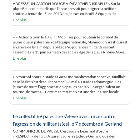
ADRESSE UN CARTON ROUGE A L’APARTHEID ISRAELIEN Sur la
place Bellecour, tandis que l’on se pressait pour signer la pétition
contre la tenue de l’Euro 2013 des jeunes en Israël, 8 équipes de
« sixtes » se sont rencontrées. Elles étaient composées de filles de 7 à 35
Lire plus
[…]
– – Action à Lyon le 13 juin : Mobilisés pour soutenir le combat du
jeune joueur palestinien de l’équipe nationale, Mahmoud Sarsak qui est
en grève de la faim depuis près de 90 jours, des militants se sont
rassemblés le 13 juin au matin devant le siège de la Ligue Rhône-Alpes
de la Fédération […]
Lire plus
Un tournoi pour un stade à Gaza Une manifestation sportive, familiale
et solidaire s’est déroulée samedi 28 mai au stade Ladoumègue. Des
jeunes de toute l’agglomération épaulés par la Ville organisaient un
tournoi de football. Cette manifestation est une déclinaison locale
d’une initiative lancée nationalement et soutenue par Stéphane Hessel.
Lire plus
Le but étant de collecter […]
Le collectif 69 palestine s’élève avec force contre
l’agression de militants(es) le 7 décembre à Gerland
COMMUNIQUE DE PRESSE C’est sous le beau mot d’ordre
« RESPECT » de l’UEFA qui encadre le stade de Gerland que des