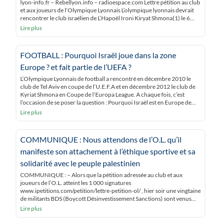
lyon-info.fr – Rebellyon.info – radioespace.com Lettre pétition au club
et aux joueurs de l’Olympique Lyonnais L’olympique lyonnais devrait
rencontrer le club israélien de L’Hapoël Ironi Kiryat Shmona(1) le 6
décembre au stade de Gerland. Cette rencontre suit de près les […]
Lire plus
FOOTBALL : Pourquoi Israël joue dans la zone
Europe ? et fait partie de l’UEFA ?
L’Olympique Lyonnais de football a rencontré en décembre 2010 le
club de Tel Aviv en coupe de l’U.E.F.A et en décembre 2012 le club de
Kyriat Shmona en Coupe de l’Europa League. A chaque fois, c’est
l’occasion de se poser la question : Pourquoi Israël est en Europe de
football ???? Nous reproduisons ci-dessous des […]
Lire plus
COMMUNIQUE : Nous attendons de l’O.L. qu’il
manifeste son attachement à l’éthique sportive et sa
solidarité avec le peuple palestinien
COMMUNIQUE : – Alors que la pétition adressée au club et aux
joueurs de l’O.L. atteint les 1 000 signatures
www.ipetitions.com/petition/lettre-petition-ol/ , hier soir une vingtaine
de militants BDS (Boycott Désinvestissement Sanctions) sont venus
obtenir une réponse du club au magasin de l’O.L situé au centre ville. –
Lire plus
Un match avec un club israélien, n’est […]