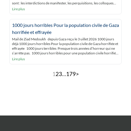
sont : les interdictions de manifester, les perquisitions, les colloques
annulés, les fermetures de lieux de culte, les rassemblements
Lire plus
empêchés, les […]
1000 jours horribles Pour la population civile de Gaza
horrifiée et effrayée
Mail de Ziad Medoukh depuis Gaza reçu le 3 uillet 2026 1000 jours
déjà 1000 jours horribles Pour la population civile de Gaza horrifiée et
effrayée 1000 jours terribles Presque trois années d’horreur qui ne
s’arrête pas. 1000 jours horribles pour une population civile horrifiée
et terrifiée Pas de vie à Gaza dans ce […]
Lire plus
Pagination
1
2
3
…
179
>
des
publications