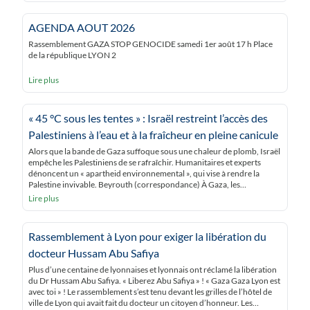
AGENDA AOUT 2026
Rassemblement GAZA STOP GENOCIDE samedi 1er août 17 h Place
de la république LYON 2
Lire plus
« 45 °C sous les tentes » : Israël restreint l’accès des
Palestiniens à l’eau et à la fraîcheur en pleine canicule
Alors que la bande de Gaza suffoque sous une chaleur de plomb, Israël
empêche les Palestiniens de se rafraîchir. Humanitaires et experts
dénoncent un « apartheid environnemental », qui vise à rendre la
Palestine invivable. Beyrouth (correspondance) À Gaza, les
Palestiniens étouffent. Sous les tentes, dans une humidité totale due à
Lire plus
l’absence de vent et à la […]
Rassemblement à Lyon pour exiger la libération du
docteur Hussam Abu Safiya
Plus d’une centaine de lyonnaises et lyonnais ont réclamé la libération
du Dr Hussam Abu Safiya. « Liberez Abu Safiya » ! « Gaza Gaza Lyon est
avec toi » ! Le rassemblement s’est tenu devant les grilles de l’hôtel de
ville de Lyon qui avait fait du docteur un citoyen d’honneur. Les