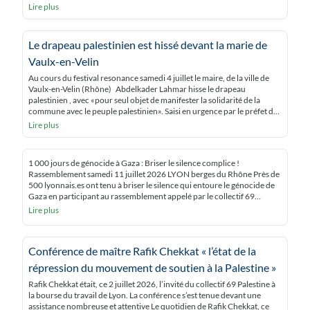
intervenants, dont une soignante ont réclamé […]
Lire plus
Le drapeau palestinien est hissé devant la marie de
Vaulx-en-Velin
Au cours du festival resonance samedi 4 juillet le maire, de la ville de
Vaulx-en-Velin (Rhône) Abdelkader Lahmar hisse le drapeau
palestinien , avec «pour seul objet de manifester la solidarité de la
commune avec le peuple palestinien». Saisi en urgence par le préfet du
Rhône Etienne Guyot, le juge des référés du tribunal administratif […]
Lire plus
1 000 jours de génocide à Gaza : Briser le silence complice !
Rassemblement samedi 11 juillet 2026 LYON berges du Rhône Près de
500 lyonnais.es ont tenu à briser le silence qui entoure le génocide de
Gaza en participant au rassemblement appelé par le collectif 69
Palestine. « Gaza Gaza, Lyon est avec toi' » ont-iels […]
Lire plus
Conférence de maître Rafik Chekkat « l’état de la
répression du mouvement de soutien à la Palestine »
Rafik Chekkat était, ce 2 juillet 2026, l’invité du collectif 69 Palestine à
la bourse du travail de Lyon. La conférence s’est tenue devant une
assistance nombreuse et attentive Le quotidien de Rafik Chekkat, ce