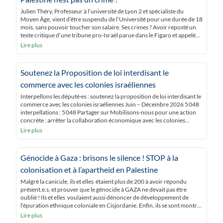
Julien Théry, Professeur à l’université de Lyon 2 et spécialiste du
Moyen Âge, vient d’être suspendu de l’Université pour une durée de 18
mois, sans pouvoir toucher son salaire. Ses crimes ? Avoir reposté un
texte critique d’une tribune pro-Israël parue dans le Figaro et appelé
au boycott des personnalités signataires ; avoir constamment dénoncé
Lire plus
[…]
Soutenez la Proposition de loi interdisant le
commerce avec les colonies israéliennes
Interpellons les député·es : soutenez la proposition de loi interdisant le
commerce avec les colonies israéliennes Juin – Décembre 2026 5 048
interpellations : 5 048 Partager sur Mobilisons-nous pour une action
concrète : arrêter la collaboration économique avec les colonies
israéliennes illégales Une proposition de loi va être déposée à
Lire plus
l’Assemblée nationale pour interdire le commerce […]
Génocide à Gaza : brisons le silence ! STOP à la
colonisation et à l’apartheid en Palestine
Malgré la canicule, ils et elles étaient plus de 200 à avoir répondu
présent.e.s, et prouver que le génocide à GAZA ne devait pas être
oublié ! Ils et elles voulaient aussi dénoncer de développement de
l’épuration ethnique coloniale en Cisjordanie. Enfin, ils se sont montré
solidaires des militants réprimés pour leur soutien au peuple […]
Lire plus