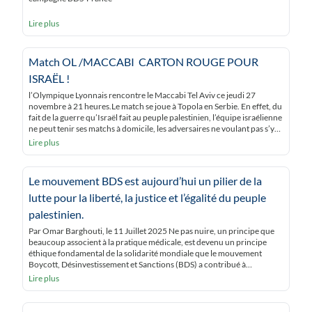
Lire plus
Match OL /MACCABI CARTON ROUGE POUR
ISRAËL !
l’Olympique Lyonnais rencontre le Maccabi Tel Aviv ce jeudi 27
novembre à 21 heures.Le match se joue à Topola en Serbie. En effet, du
fait de la guerre qu’Israël fait au peuple palestinien, l’équipe israélienne
ne peut tenir ses matchs à domicile, les adversaires ne voulant pas s’y
déplacer ! Mais ne pas jouer à domicile […]
Lire plus
Le mouvement BDS est aujourd’hui un pilier de la
lutte pour la liberté, la justice et l’égalité du peuple
palestinien.
Par Omar Barghouti, le 11 Juillet 2025 Ne pas nuire, un principe que
beaucoup associent à la pratique médicale, est devenu un principe
éthique fondamental de la solidarité mondiale que le mouvement
Boycott, Désinvestissement et Sanctions (BDS) a contribué à
populariser depuis sa création, il y a 20 ans cette semaine. Au cœur de
Lire plus
la […]