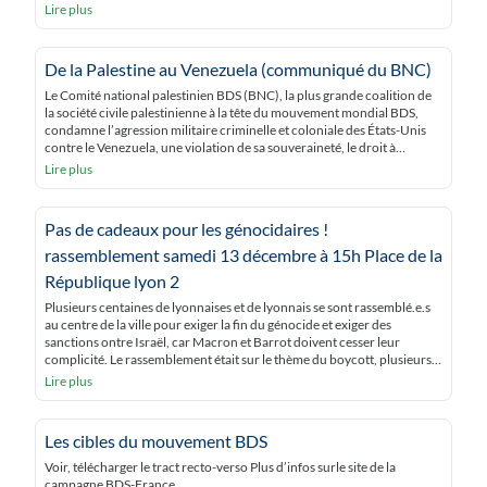
dans les colonies illégales en Cisjordanie occupée. En 2024, Carrefour
Lire plus
[…]
De la Palestine au Venezuela (communiqué du BNC)
Le Comité national palestinien BDS (BNC), la plus grande coalition de
la société civile palestinienne à la tête du mouvement mondial BDS,
condamne l’agression militaire criminelle et coloniale des États-Unis
contre le Venezuela, une violation de sa souveraineté, le droit à
l’autodétermination du peuple vénézuélien et le droit international.
Lire plus
Nous sommes solidaires des peuples vénézuéliens […]
Pas de cadeaux pour les génocidaires !
rassemblement samedi 13 décembre à 15h Place de la
République lyon 2
Plusieurs centaines de lyonnaises et de lyonnais se sont rassemblé.e.s
au centre de la ville pour exiger la fin du génocide et exiger des
sanctions ontre Israël, car Macron et Barrot doivent cesser leur
complicité. Le rassemblement était sur le thème du boycott, plusieurs
prises de paroles ont eu lieu pour dénoncer les marques complices […]
Lire plus
Les cibles du mouvement BDS
Voir, télécharger le tract recto-verso Plus d’infos surle site de la
campagne BDS-France