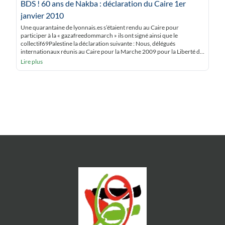
BDS ! 60 ans de Nakba : déclaration du Caire 1er
janvier 2010
Une quarantaine de lyonnais.es s’étaient rendu au Caire pour
participer à la « gazafreedommarch » ils ont signé ainsi que le
collectif69Palestine la déclaration suivante : Nous, délégués
internationaux réunis au Caire pour la Marche 2009 pour la Liberté de
Gaza, dans une réponse collective à une initiative de la délégation sud-
Lire plus
africaine, statuons que : Compte tenu : – de […]