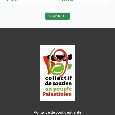
LYON 7° Organisé par le Gremmo
la Bande de Gaza Loai, 13 ans,
► Jeudi 3 novembre à 20 h 30
blessé aux yeux suite à une
Témoignages : Agir au proche
explosion, ainsi que Mona, Zeimba
Orient exposé, diaporama, débat
et Mahmoud, respectivement âgés
VOIR TOUT
Edit Mallecourt (MAN) […]
de 12, 14 et […]
Politique de confidentialité