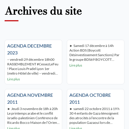
Archives du site
AGENDA DECEMBRE
► Samedi 17 décembre à 14h
Action BDS (Boycott
2023
Désinvestissement Sanctions) Par
– vendredi 29 décembre 18h00
le groupe BDS69 BOYCOTT
RASSEMBLEMENT #CessezLeFeu
SODACLUB ! SODASTREAM ►
Lire plus
! Place Louis Pradel Lyon 1er
Vendredi 2 décembre 2011 à 20 h
(métro Hôtel de ville) – vendredi
Témoignages de lyonnais
1er décembre à 19h00 Soirée
participants au convoi pour Gaza
Lire plus
hommage à Mahmoud Darwish
« Miles of Smiles 7 » Centre Tawhid
IFCM 52 rue Guillaume PARADIN
8 rue Notre Dame 69006 Lyon
LYON 8° – Samedi 2 décembre à
Entrée libre – Buffet Organisé par
AGENDA NOVEMBRE
AGENDA OCTOBRE
14h30 MANIFESTATION
CBSP Lyon, […]
UNITAIRE Départ Manufacture
2011
2011
des tabacs Métro sans souci ligne
► Jeudi 3 novembre de 18h à 20h
► samedi 22 octobre 2011 à 19 h
« D » – Samedi 2 […]
Le printemps arabe et le conflit
30 4 enfants de Gaza témoignent
israélo-palestinien Conférence de
des atrocités à l’encontre de la
Ricardo Bocco Maison de l’Orient
population Gazaoui lors de
et de la Méditerranée 7, rue Raulin
l’agression de janvier 2009 contre
Lire plus
Lire plus