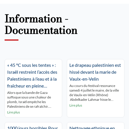
Information -
Documentation
« 45 °C sous les tentes » :
Le drapeau palestinien est
Israël restreint l’accès des
hissé devant la marie de
Palestiniens à l’eau et à la
Vaulx-en-Velin
fraîcheur en pleine
Au cours du festival resonance
samedi 4 juillet le maire, de la ville
canicule
Alors que la bande de Gaza
de Vaulx-en-Velin (Rhône)
suffoque sous une chaleur de
Abdelkader Lahmar hisse le
plomb, Israël empêche les
drapeau palestinien , avec «pour
Lire plus
Palestiniens de se rafraîchir.
seul objet de manifester la
Humanitaires et experts
Lire plus
solidarité de la commune avec le
dénoncent un « apartheid
peuple palestinien». Saisi en
environnemental », qui vise à
urgence par le préfet du Rhône
rendre la Palestine invivable.
Etienne Guyot, le juge des référés
1000 jours horribles Pour
Nettoyage ethnique en