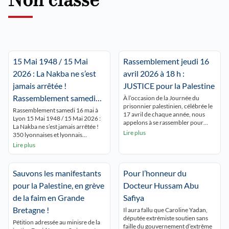
15 Mai 1948 / 15 Mai
Rassemblement jeudi 16
2026 : La Nakba ne s’est
avril 2026 à 18 h :
jamais arrêtée !
JUSTICE pour la Palestine
Rassemblement samedi
À l’occasion de la Journée du
prisonnier palestinien, célébrée le
16 mai à Lyon Place de la
Rassemblement samedi 16 mai à
17 avril de chaque année, nous
Lyon 15 Mai 1948 / 15 Mai 2026 :
République 15 h.
appelons à se rassembler pour
La Nakba ne s’est jamais arrêtée !
rendre hommage à tous les
Lire plus
350 lyonnaises et lyonnais
prisonniers palestiniens en
commémorent la NAKBA
Lire plus
souffrance permanente derrière
ininterrompue et dénoncent le
les barreaux israéliens. Dans la
silence autour de Gaza qui se
situation de génocide à Gaza, de
meurt ! « GAZA,GAZA, Lyon est
terreur coloniale en Cisjordanie, la
Sauvons les manifestants
Pour l’honneur du
avec toi ! ». Les passants du centre
situation des prisonnières et
ville découvrent les nombreux
pour la Palestine, en grève
Docteur Hussam Abu
prisonniers palestiniens est […]
panneaux […]
de la faim en Grande
Safiya
Bretagne !
Il aura fallu que Caroline Yadan,
députée extrémiste soutien sans
Pétition adressée au minisre de la
faille du gouvernement d’extrême