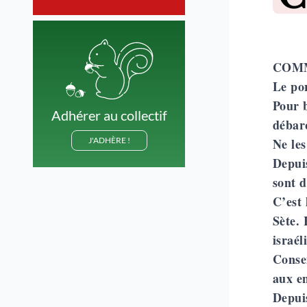
COMM
Le por
Pour b
Adhérer au collectif
débar
J'ADHÈRE !
Ne les
Depuis
sont d
C’est
Sète. 
israél
Consei
aux en
Depuis