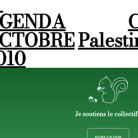
←
GENDA
C
CTOBRE
Palesti
010
Je soutiens le collectif
FAIRE UN DON