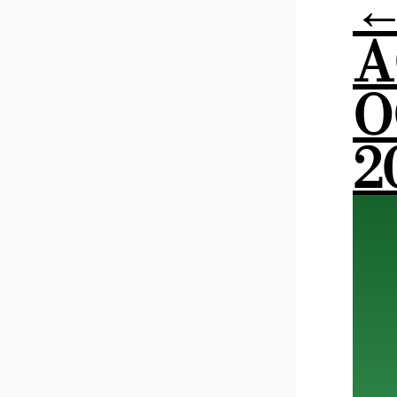
A
O
2