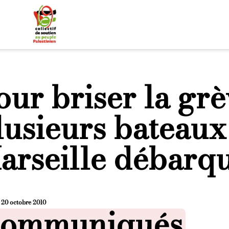
our briser la grè
lusieurs bateaux
arseille débarqu
e
20 octobre 2010
osted in
ommuniqués