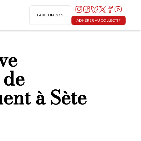
FAIRE UN DON
ADHÉRER AU COLLECTIF
ve
 de
ent à Sète