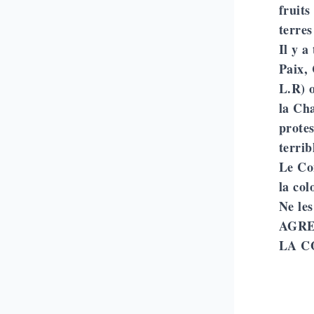
fruits
terres
Il y a
Paix,
L.R) o
la Ch
protes
terrib
Le Co
la col
Ne les
AGRE
LA C