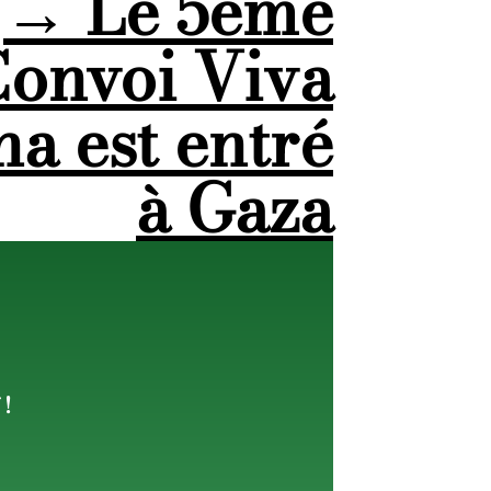
→
Le 5ème
onvoi Viva
na est entré
à Gaza
 !