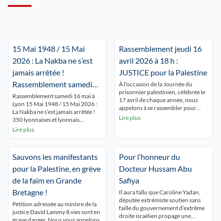
15 Mai 1948 / 15 Mai
Rassemblement jeudi 16
2026 : La Nakba ne s’est
avril 2026 à 18 h :
jamais arrêtée !
JUSTICE pour la Palestine
Rassemblement samedi
À l’occasion de la Journée du
prisonnier palestinien, célébrée le
16 mai à Lyon Place de la
Rassemblement samedi 16 mai à
17 avril de chaque année, nous
Lyon 15 Mai 1948 / 15 Mai 2026 :
République 15 h.
appelons à se rassembler pour
La Nakba ne s’est jamais arrêtée !
rendre hommage à tous les
Lire plus
350 lyonnaises et lyonnais
prisonniers palestiniens en
commémorent la NAKBA
Lire plus
souffrance permanente derrière
ininterrompue et dénoncent le
les barreaux israéliens. Dans la
silence autour de Gaza qui se
situation de génocide à Gaza, de
meurt ! « GAZA,GAZA, Lyon est
terreur coloniale en Cisjordanie, la
Sauvons les manifestants
Pour l’honneur du
avec toi ! ». Les passants du centre
situation des prisonnières et
ville découvrent les nombreux
pour la Palestine, en grève
Docteur Hussam Abu
prisonniers palestiniens est […]
panneaux […]
de la faim en Grande
Safiya
Bretagne !
Il aura fallu que Caroline Yadan,
députée extrémiste soutien sans
Pétition adressée au minisre de la
faille du gouvernement d’extrême
justice David Lammy 8 vies sont en
droite israélien propage une
grave danger. Nous vous appelons