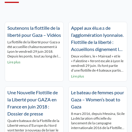
Soutenons la flottille de la
Appel aux élu.e.s de
liberté pour Gaza – Vidéos
l’agglomération lyonnaise.
Flottille de la liberté :
La flottille de la liberté pour Gaza a
été accueillie chaleureusement à
Accueillons dignement les
Lyon le vendredi 29 juin 2018.
bateaux en route pour
Depuis les ponts, tout au long de la
Deux voiliers, le « Mairead » et le
Saône, jusqu’au rassemblement à
« Falestine » feront escale à Lyon le
Lire plus
GAZA
Confluence, plusieurs centaines de
vendredi 29 juin. Ils font partie
personnes étaient présentes pour
d’une flottille de 4 bateaux partis
dire que « Gaza on n’oublie pas ».
du Nord de l’Europe, qui voguent
Lire plus
Des cyclistes ont accompagné les
courageusement vers Gaza, par
bateaux le long de la rivière. […]
mer et voies fluviales, pour dire
encore une fois NON au blocus et à
Une Nouvelle Flottille de
Le bateau de femmes pour
l’injustice qui frappent la Palestine.
Le blocus […]
la Liberté pour GAZA en
Gaza – Women’s boat to
France en juin 2018 :
Gaza
Dossier de presse
8 mars 2016, depuis Messina, Sicile
La déclaration officielle du
Quatre bateaux de la Flottille de la
lancement de la campagne
Liberté venus d’Europe du Nord
internationale 2016 de la Flottille
vont tenter à nouveau de briser le