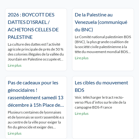
2026 : BOYCOTT DES
De la Palestine au
DATTES D’ISRAEL /
Venezuela (communiqué
ACHETONS CELLES DE
du BNC)
PALESTINE
Le Comité national palestinien BDS
(BNC), la plus grande coalition de
La culture des dattes est l’activité
la société civile palestinienne à la
agricole principale de près de 50 %
tête du mouvement mondial BDS,
des colonies illégales de la vallée du
condamne l’agression militaire
Lire plus
Jourdain en Palestine occupée et
criminelle et coloniale des États-
contribue fortement à leur viabilité
Lire plus
Unis contre le Venezuela, une
économique. La vallée du Jourdain
violation de sa souveraineté, le
une région fertile de Palestine, mais
droit à l’autodétermination du
à cause des restrictions d’accès,
peuple vénézuélien et le droit
Pas de cadeaux pour les
Les cibles du mouvement
seule 4% de la terre est cultivée par
international. Nous sommes
des palestiniens […]
génocidaires !
BDS
solidaires des peuples
vénézuéliens […]
rassemblement samedi 13
Voir, télécharger le tract recto-
verso Plus d’infos surle site de la
décembre à 15h Place de
campagne BDS-France
la République lyon 2
Plusieurs centaines de lyonnaises
Lire plus
et de lyonnais se sont rassemblé.e.s
au centre de la ville pour exiger la
fin du génocide et exiger des
sanctions ontre Israël, car Macron
Lire plus
et Barrot doivent cesser leur