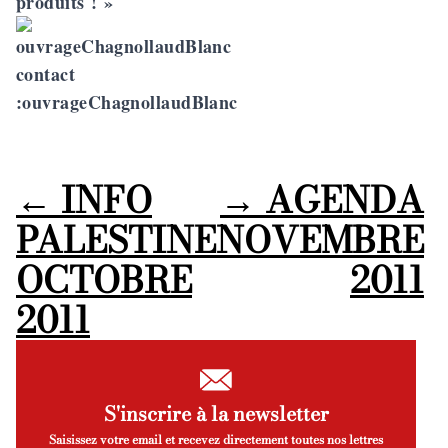
produits ! »
contact
:
ouvrageChagnollaudBlanc
←
INFO
→
AGENDA
PALESTINE
NOVEMBRE
OCTOBRE
2011
2011
S'inscrire à la newsletter
Saisissez votre email et recevez directement toutes nos lettres