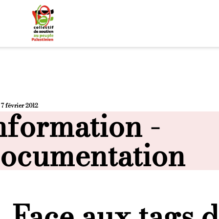
e
7 février 2012
osted in
nformation -
ocumentation
←
Face aux tags 