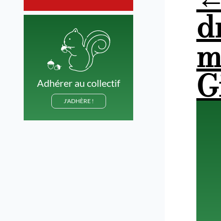
d
m
G
Adhérer au collectif
J'ADHÈRE !