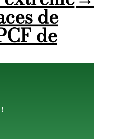
aces de
 PCF de
 !