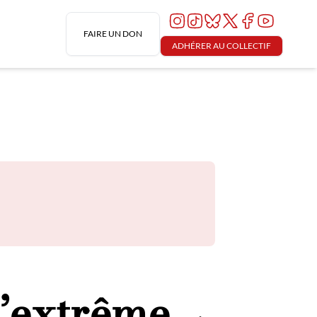
FAIRE UN DON
ADHÉRER AU COLLECTIF
d’extrême
→