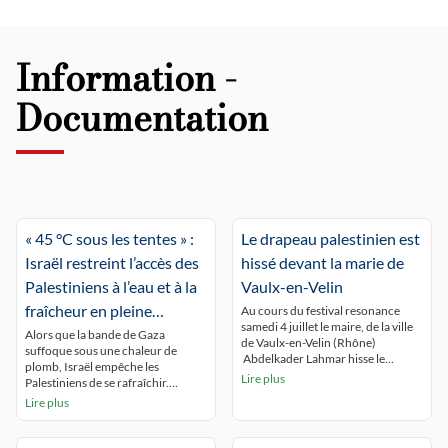
Information -
Documentation
« 45 °C sous les tentes » :
Le drapeau palestinien est
Israël restreint l’accès des
hissé devant la marie de
Palestiniens à l’eau et à la
Vaulx-en-Velin
fraîcheur en pleine
Au cours du festival resonance
samedi 4 juillet le maire, de la ville
canicule
Alors que la bande de Gaza
de Vaulx-en-Velin (Rhône)
suffoque sous une chaleur de
Abdelkader Lahmar hisse le
plomb, Israël empêche les
drapeau palestinien , avec «pour
Lire plus
Palestiniens de se rafraîchir.
seul objet de manifester la
Humanitaires et experts
Lire plus
solidarité de la commune avec le
dénoncent un « apartheid
peuple palestinien». Saisi en
environnemental », qui vise à
urgence par le préfet du Rhône
rendre la Palestine invivable.