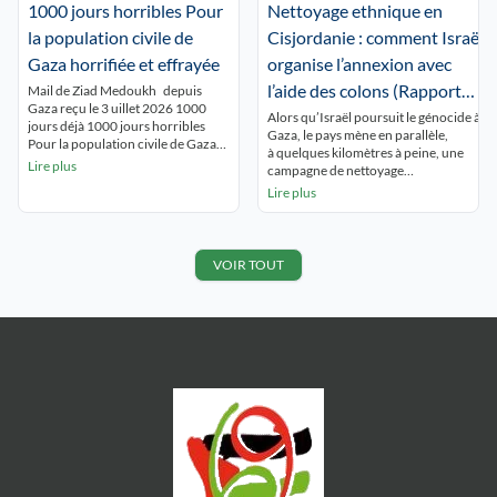
Etienne Guyot, le juge des référés
1000 jours horribles Pour
Nettoyage ethnique en
Beyrouth (correspondance) À
du tribunal administratif […]
Gaza, les Palestiniens étouffent.
la population civile de
Cisjordanie : comment Israël
Sous les tentes, dans une humidité
Gaza horrifiée et effrayée
organise l’annexion avec
totale due à l’absence de vent et à la
[…]
l’aide des colons (Rapport
Mail de Ziad Medoukh depuis
Gaza reçu le 3 uillet 2026 1000
Amnesty international)
Alors qu’Israël poursuit le génocide à
jours déjà 1000 jours horribles
Gaza, le pays mène en parallèle,
Pour la population civile de Gaza
à quelques kilomètres à peine, une
horrifiée et effrayée 1000 jours
Lire plus
campagne de nettoyage
terribles Presque trois années
ethnique contre les Palestinien·nes de
Lire plus
d’horreur qui ne s’arrête pas.
Cisjordanie. Les colons israéliens
1000 jours horribles pour une
harcèlent, pillent et attaquent les
population civile horrifiée et
populations palestiniennes, les
terrifiée Pas de vie à Gaza dans ce
poussant à fuir leur terre ancestrale.
VOIR TOUT
[…]
Depuis 2023, ces violences ont
explosé. Loin d’être le fait de
quelques colons extrémistes isolés,
elles sont en réalité délibérément
orchestrées par l’Etat d’Israël.
Comment organise-t-il, finance-t-il
[…]