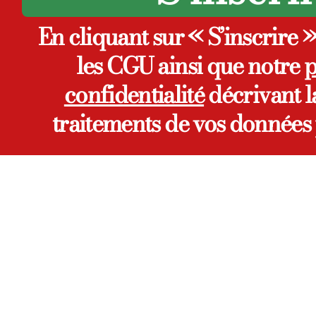
En cliquant sur « S’inscrire 
les CGU ainsi que notre
p
confidentialité
décrivant la
traitements de vos données 