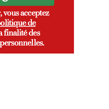
», vous acceptez
olitique de
 finalité des
personnelles.