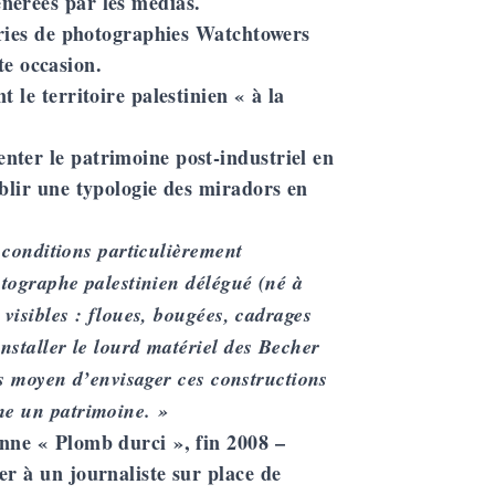
nérées par les médias.
séries de photographies Watchtowers
e occasion.
 le territoire palestinien « à la
nter le patrimoine post-industriel en
ablir une typologie des miradors en
s conditions particulièrement
otographe palestinien délégué (né à
 visibles : floues, bougées, cadrages
nstaller le lourd matériel des Becher
Pas moyen d’envisager ces constructions
me un patrimoine. »
enne « Plomb durci », fin 2008 –
er à un journaliste sur place de