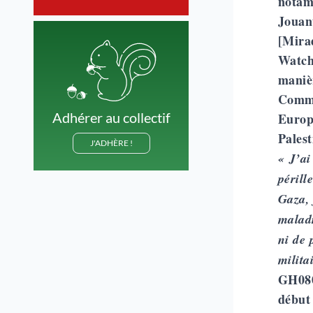
notam
Jouant
[Mira
Watch
maniè
Comme
Adhérer au collectif
Europe
Palest
J'ADHÈRE !
« J’ai
périll
Gaza, 
maladr
ni de 
milita
GH0809
début 