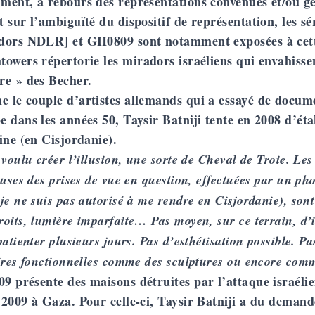
ment, à rebours des représentations convenues et/ou gé
 sur l’ambiguïté du dispositif de représentation, les 
dors NDLR] et GH0809 sont notamment exposées à cett
towers
répertorie les miradors israéliens qui envahissent
re » des Becher.
 le couple d’artistes allemands qui a essayé de docume
 dans les années 50, Taysir Batniji tente en 2008 d’ét
ine (en Cisjordanie).
 voulu créer l’illusion, une sorte de Cheval de Troie. Le
euses des prises de vue en question, effectuées par un ph
je ne suis pas autorisé à me rendre en Cisjordanie), sont
oits, lumière imparfaite… Pas moyen, sur ce terrain, d’i
patienter plusieurs jours. Pas d’esthétisation possible. 
ires fonctionnelles comme des sculptures ou encore com
 présente des maisons détruites par l’attaque israéli
2009 à Gaza. Pour celle-ci, Taysir Batniji a du demand