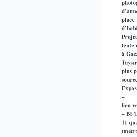
photog
d’ann
place 
d’habi
Projet
tente 
à Gaz
Taysir
plus p
source
Expos
–
lien v
–
BF15
11 qu
(métr