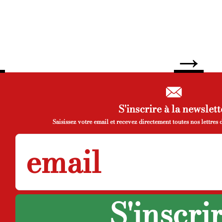
←
→
S'inscrire à la newslett
Saisissez votre email et recevez directement toutes nos lettres