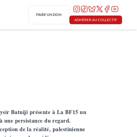
FAIRE UN DON
ADHÉRER AU COLLECTIF
ysir Batniji
présente à La BF15 un
à une persistance du regard.
eption de la réalité, palestinienne