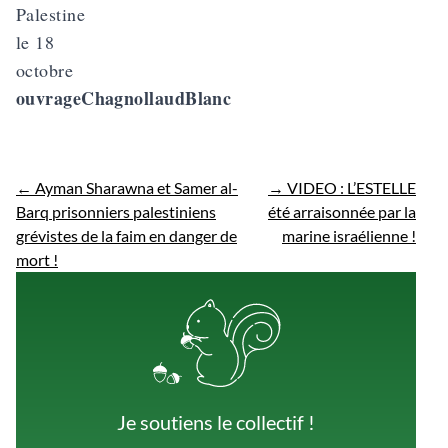
Palestine
le 18
octobre
ouvrageChagnollaudBlanc
←
Ayman Sharawna et Samer al-
→
VIDEO : L’ESTELLE
Barq prisonniers palestiniens
été arraisonnée par la
grévistes de la faim en danger de
marine israélienne !
mort !
Je soutiens le collectif !