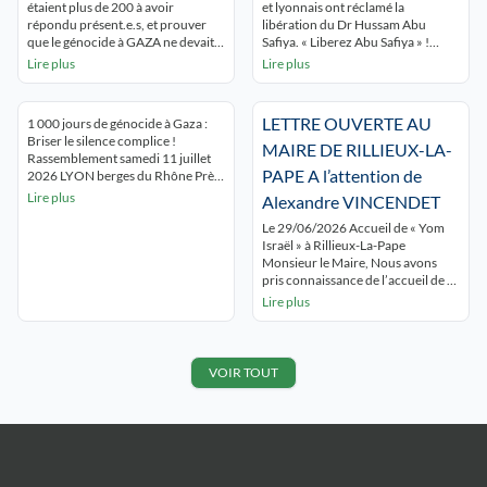
étaient plus de 200 à avoir
et lyonnais ont réclamé la
répondu présent.e.s, et prouver
libération du Dr Hussam Abu
que le génocide à GAZA ne devait
Safiya. « Liberez Abu Safiya » !
pas être oublié ! Ils et elles
« Gaza Gaza Lyon est avec toi » ! Le
Lire plus
Lire plus
voulaient aussi dénoncer de
rassemblement s’est tenu devant
développement de l’épuration
les grilles de l’hôtel de ville de Lyon
ethnique coloniale en Cisjordanie.
qui avait fait du docteur un citoyen
LETTRE OUVERTE AU
1 000 jours de génocide à Gaza :
Enfin, ils se sont montré solidaires
d’honneur. Les intervenants, dont
Briser le silence complice !
des militants réprimés pour leur
une soignante ont réclamé […]
MAIRE DE RILLIEUX-LA-
Rassemblement samedi 11 juillet
soutien au peuple […]
PAPE A l’attention de
2026 LYON berges du Rhône Près
de 500 lyonnais.es ont tenu à
Lire plus
Alexandre VINCENDET
briser le silence qui entoure le
génocide de Gaza en participant au
Le 29/06/2026 Accueil de « Yom
rassemblement appelé par le
Israël » à Rillieux-La-Pape
collectif 69 Palestine. « Gaza Gaza,
Monsieur le Maire, Nous avons
Lyon est avec toi' » ont-iels […]
pris connaissance de l’accueil de «
Yom Israël » initialement prévue le
Lire plus
28 juin dernier à Rillieux la Pape,
soit la commune dont vous êtes le
premier magistrat. En raison de la
canicule, cet événement, faisant la
VOIR TOUT
promotion d’Israël, a […]