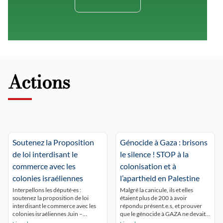
Actions
Soutenez la Proposition
Génocide à Gaza : brisons
de loi interdisant le
le silence ! STOP à la
commerce avec les
colonisation et à
colonies israéliennes
l’apartheid en Palestine
Interpellons les député·es :
Malgré la canicule, ils et elles
soutenez la proposition de loi
étaient plus de 200 à avoir
interdisant le commerce avec les
répondu présent.e.s, et prouver
colonies israéliennes Juin –
que le génocide à GAZA ne devait
Décembre 2026 5 048
pas être oublié ! Ils et elles