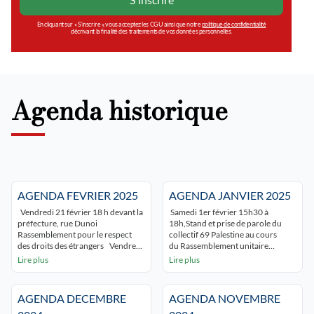
En cliquant sur « S’inscrire », vous acceptez les CGU ainsi que notre
politique de confidentialité
décrivant la finalité des traitements de vos données personnelles.
Agenda historique
AGENDA FEVRIER 2025
AGENDA JANVIER 2025
Vendredi 21 février 18 h devant la
Samedi 1er février 15h30 à
préfecture, rue Dunoi
18h,Stand et prise de parole du
Rassemblement pour le respect
collectif 69 Palestine au cours
des droits des étrangers Vendredi
du Rassemblement unitaire
21 février 2025 à 16h en ligne
« campagne désarmer Bolloré »
Lire plus
Lire plus
« Unmasking the Educide in Gaza »
Place Guichard LYON 3 Samedi 25
– 7ème séance du séminaire « Que
janvier 2025 15h à 17h
nous enseigne la Palestine » –
Rassemblement Place Bellecour
AGENDA DECEMBRE
AGENDA NOVEMBRE
samedi 22 février 2025 15h
Lyon Évènement Facebook
ATTENTION CHANGEMENT DE
samedi 18 janvier 10h30