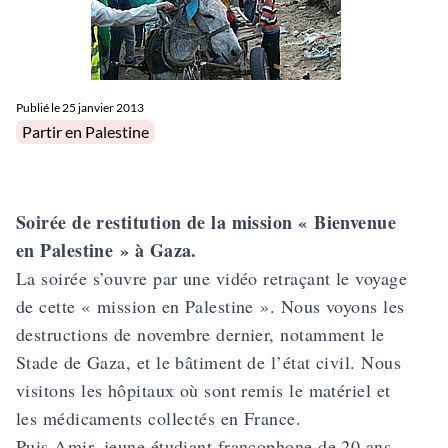
Publié le
25 janvier 2013
Posted in
Partir en Palestine
Soirée de restitution de la mission « Bienvenue
en Palestine » à Gaza.
La soirée s’ouvre par une vidéo retraçant le voyage
de cette « mission en Palestine ». Nous voyons les
destructions de novembre dernier, notamment le
Stade de Gaza, et le bâtiment de l’état civil. Nous
visitons les hôpitaux où sont remis le matériel et
les médicaments collectés en France.
Puis Amir, jeune étudiant francophone de 20 ans,