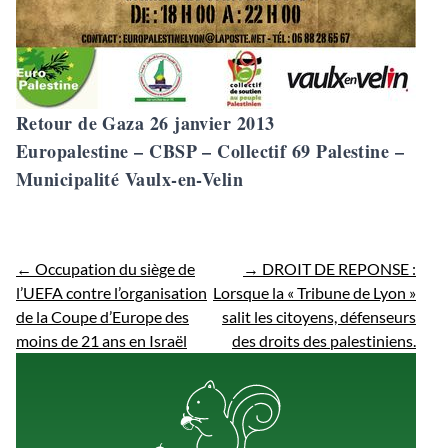
Retour de Gaza 26 janvier 2013
Europalestine – CBSP – Collectif 69 Palestine –
Municipalité Vaulx-en-Velin
←
Occupation du siège de
→
DROIT DE REPONSE :
l’UEFA contre l’organisation
Lorsque la « Tribune de Lyon »
de la Coupe d’Europe des
salit les citoyens, défenseurs
moins de 21 ans en Israël
des droits des palestiniens.