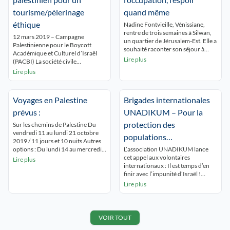
tourisme/pèlerinage
quand même
éthique
Nadine Fontvieille, Vénissiane,
rentre de trois semaines à Silwan,
12 mars 2019 – Campagne
un quartier de Jérusalem-Est. Elle a
Palestinienne pour le Boycott
souhaité raconter son séjour à
Académique et Culturel d’Israël
« Expressions ». Un témoignage
Lire plus
(PACBI) La société civile
fort. Vous revenez de Silwan. Où
palestinienne en appelle à tous les
Lire plus
est-ce exactement ? C’est un
visiteurs étrangers, en particulier à
quartier de Jérusalem-Est, la partie
ceux qui font un pèlerinage et aux
arabe de la ville, au pied de la
gens de conscience pour qu’ils ne
mosquée Al Aqsa. Plus de 55 000
Voyages en Palestine
Brigades internationales
nuisent pas à notre lutte pour nos
habitants […]
droits sous l’égide du droit
prévus :
UNADIKUM – Pour la
international, et […]
protection des
Sur les chemins de Palestine Du
vendredi 11 au lundi 21 octobre
populations
2019 / 11 jours et 10 nuits Autres
palestiniennes de GAZA
options : Du lundi 14 au mercredi
L’association UNADIKUM lance
23 octobre 2019 / 10 jours et 9
cet appel aux volontaires
Lire plus
nuits (-1 jour) Du lundi 14 au
internationaux : Il est temps d’en
vendredi 25 octobre 2019 / 12
finir avec l’impunité d’Israël !
jours et 11 nuits (+2 jours)
Venez à Gaza protéger les paysans
Lire plus
renseignements : […]
au moment des moissons. –
Instruits par les expériences
passées (4 morts et plus de 100
blessés parmi les paysans au travail
VOIR TOUT
pour la seule saison agricole 2012-