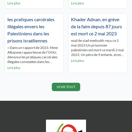
Abdallah, fixée au 6 décembre
l’hôtel de ville de Lyon ce 24
Lire plus
Lire plus
prochain. Contrairement au
octobre 2024 « Palestine vivra,
jugement de 2013, sa libération
Palestine vaincra liberez Grorges
n’est pas conditionnée à la
Abdallah » scandaient les
les pratiques carcérales
Khader Adnan, en grève
signature d’un avis d’expulsion
personnes rassemblées
vers le Liban, son pays natal. Mais
intervention du collectif 69
illégales envers les
de la faim depuis 87 jours
l’Etat Français, soutien direct du
Palestine Bonjour à tous et à
Palestiniens dans les
est mort ce 2 mai 2023
génocide à […]
toutes, Je m’exprime ce soir au
nom du […]
prisons israéliennes
mail de ziad medoukh reçu ce 2
mai 2023 Un prisonnier
« Dans un rapport de 2023, Mme
palestinien est mort ce mardi 2 mai
Albanese rapporteuse de l’ONU,
2023, Un père de 9 enfants, et en
dénonce les pratiques carcérales
grève de la faim depuis 87 jours Le
Lire plus
illégales constatées dans les
prisonnier palestinien Khader
prisons israéliennes envers les
Lire plus
Adnan, âgé de 45 ans, originaire de
Palestiniens. Dans ce rapport
la ville de Jénine au nord de la
portant sur la privation arbitraire
Cisjordanie occupée , […]
de liberté dans les territoires
palestiniens occupés, elle juge ces
VOIR TOUT
pratiques équivalentes à des
crimes internationaux et
demandent une enquête urgente
du procureur de […]