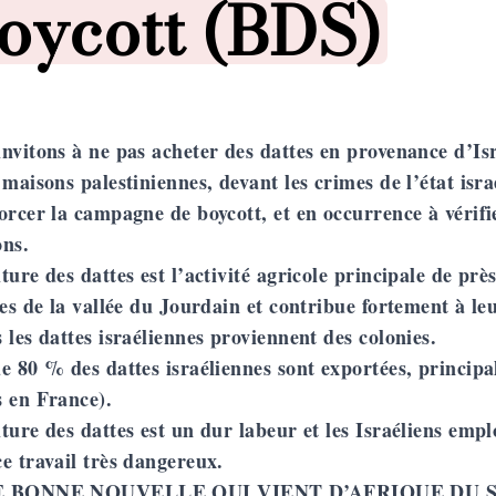
osted in
oycott (BDS)
nvitons à ne pas acheter des dattes en provenance d’Isr
 maisons palestiniennes, devant les crimes de l’état isr
orcer la campagne de boycott, et en occurrence à vérif
ons.
ture des dattes est l’activité agricole principale de prè
les de la vallée du Jourdain et contribue fortement à le
 les dattes israéliennes proviennent des colonies.
e 80 % des dattes israéliennes sont exportées, princi
s en France).
ture des dattes est un dur labeur et les Israéliens empl
e travail très dangereux.
 BONNE NOUVELLE QUI VIENT D’AFRIQUE DU S