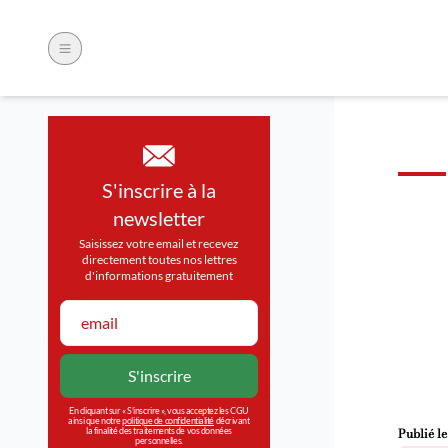
S'inscrire à la
newsletter
Saisissez votre email et recevez
directement toutes nos lettres
d'informations gratuitement
En cliquant sur « S’inscrire », vous acceptez les CGU
ainsi que notre
politique de confidentialité
décrivant
Publié l
la finalité des traitements de vos données
personnelles.