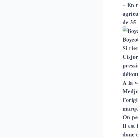
– En m
agricu
de 35 
Boycot
Si rie
Cisjor
pressi
détour
A la 
Medjou
l’orig
marqu
On peu
Il est
donc 