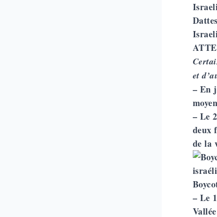
Datte
Israel
ATTE
Certai
et d’a
– En j
moyens
– Le 2
deux f
de la 
Boycot
– Le 1
Vallé