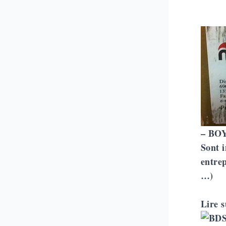
–
BOY
Sont 
entrep
…)
Lire s