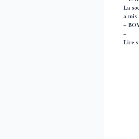
La soc
a mis 
–
BOY
–
Lire 