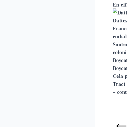
En eff
Dattes
Franc
emball
Souten
coloni
Boycot
Boycot
Cela p
Tract 
–
cont