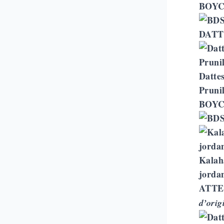
BOYC
DATT
Dattes
Prunil
BOYC
Kalah
jordan
ATTE
d’orig