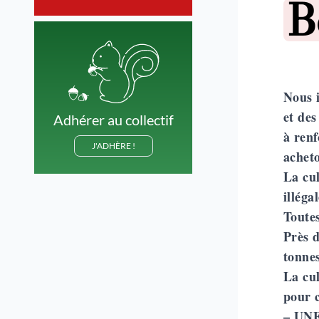
P
B
Nous i
et des
Adhérer au collectif
à renf
J'ADHÈRE !
achet
La cul
illéga
Toutes
Près d
tonne
La cul
pour c
–
UNE