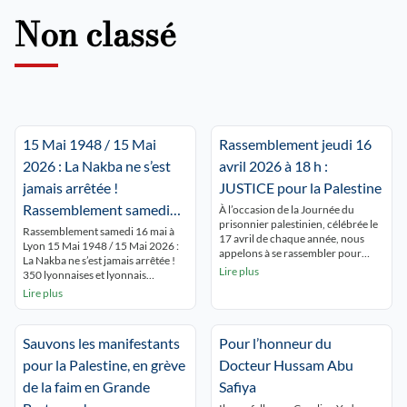
Non classé
15 Mai 1948 / 15 Mai
Rassemblement jeudi 16
2026 : La Nakba ne s’est
avril 2026 à 18 h :
jamais arrêtée !
JUSTICE pour la Palestine
Rassemblement samedi
À l’occasion de la Journée du
prisonnier palestinien, célébrée le
16 mai à Lyon Place de la
Rassemblement samedi 16 mai à
17 avril de chaque année, nous
Lyon 15 Mai 1948 / 15 Mai 2026 :
République 15 h.
appelons à se rassembler pour
La Nakba ne s’est jamais arrêtée !
rendre hommage à tous les
Lire plus
350 lyonnaises et lyonnais
prisonniers palestiniens en
commémorent la NAKBA
Lire plus
souffrance permanente derrière
ininterrompue et dénoncent le
les barreaux israéliens. Dans la
silence autour de Gaza qui se
situation de génocide à Gaza, de
meurt ! « GAZA,GAZA, Lyon est
terreur coloniale en Cisjordanie, la
Sauvons les manifestants
Pour l’honneur du
avec toi ! ». Les passants du centre
situation des prisonnières et
ville découvrent les nombreux
pour la Palestine, en grève
Docteur Hussam Abu
prisonniers palestiniens est […]
panneaux […]
de la faim en Grande
Safiya