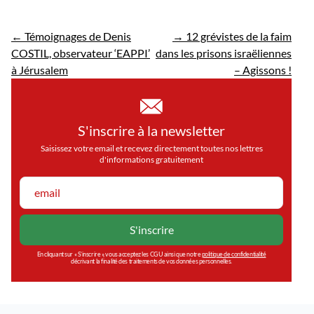
←
Témoignages de Denis
→
12 grévistes de la faim
COSTIL, observateur ‘EAPPI’
dans les prisons israëliennes
à Jérusalem
– Agissons !
S'inscrire à la newsletter
Saisissez votre email et recevez directement toutes nos lettres
d'informations gratuitement
En cliquant sur « S’inscrire », vous acceptez les CGU ainsi que notre
politique de confidentialité
décrivant la finalité des traitements de vos données personnelles.