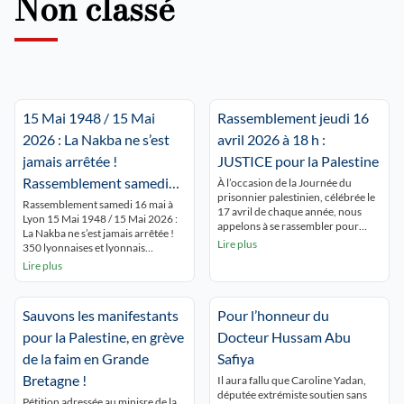
Non classé
15 Mai 1948 / 15 Mai
Rassemblement jeudi 16
2026 : La Nakba ne s’est
avril 2026 à 18 h :
jamais arrêtée !
JUSTICE pour la Palestine
Rassemblement samedi
À l’occasion de la Journée du
prisonnier palestinien, célébrée le
16 mai à Lyon Place de la
Rassemblement samedi 16 mai à
17 avril de chaque année, nous
Lyon 15 Mai 1948 / 15 Mai 2026 :
République 15 h.
appelons à se rassembler pour
La Nakba ne s’est jamais arrêtée !
rendre hommage à tous les
Lire plus
350 lyonnaises et lyonnais
prisonniers palestiniens en
commémorent la NAKBA
Lire plus
souffrance permanente derrière
ininterrompue et dénoncent le
les barreaux israéliens. Dans la
silence autour de Gaza qui se
situation de génocide à Gaza, de
meurt ! « GAZA,GAZA, Lyon est
terreur coloniale en Cisjordanie, la
Sauvons les manifestants
Pour l’honneur du
avec toi ! ». Les passants du centre
situation des prisonnières et
ville découvrent les nombreux
pour la Palestine, en grève
Docteur Hussam Abu
prisonniers palestiniens est […]
panneaux […]
de la faim en Grande
Safiya
Bretagne !
Il aura fallu que Caroline Yadan,
députée extrémiste soutien sans
Pétition adressée au minisre de la