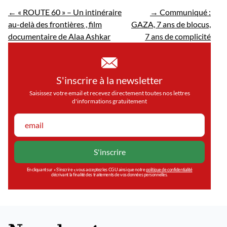
←
« ROUTE 60 » – Un intinéraire
→
Communiqué :
au-delà des frontières , film
GAZA, 7 ans de blocus,
documentaire de Alaa Ashkar
7 ans de complicité
S'inscrire à la newsletter
Saisissez votre email et recevez directement toutes nos lettres
d'informations gratuitement
En cliquant sur « S’inscrire », vous acceptez les CGU ainsi que notre
politique de confidentialité
décrivant la finalité des traitements de vos données personnelles.