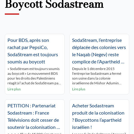
Boycott Sodastream
Pour BDS, après son
SodaStream, l’entreprise
rachat par PepsiCo,
déplacée des colonies vers
SodaStream est toujours
le Naqab (Negev) reste
soumis au boycott
complice de l’Apartheid et
de la colonisation
« SodaStream est toujours soumis
Depuis le 1 décembre 2015
au boycott » Le mouvement BDS
l’entreprise Sodastream a fermé
pour les droits des Palestiniens
son usine dans la colonie
réagit à l’achat de SodaStream par
israélienne de Mishor Adumin
PepsiCo. 22 août 2018 – PepsiCo a
dans les territoire occupés. Selon
Lire plus
Lire plus
annoncé qu’elle signait un accord
Daniel Birnbaum, le dirigeant de la
pour l’achat de SodaStream,
firme, ce déplacement n’est pas du
fabricant de machines permettant
à la campagne de Boycott
PETITION : Partenariat
Acheter Sodastream
de gazéifier les liquides.
international qui avait ciblé
SodaStream a fait face à un boycott
SodaStream ! On peut se permettre
Sodastream : France
produit de la colonisation
mondial en […]
d’en douter
et cela […]
Télévisions doit cesser de
? Boycottons l’apartheid
soutenir la colonisation et
israélien !