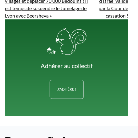
villages et déplacer 70 000 Bédouins ! Il
d’Israël validé
est temps de suspendre le Jumelage de
par la Cour de
Lyon avec Beersheva »
cassation !
Adhérer au collectif
J'ADHÈRE !