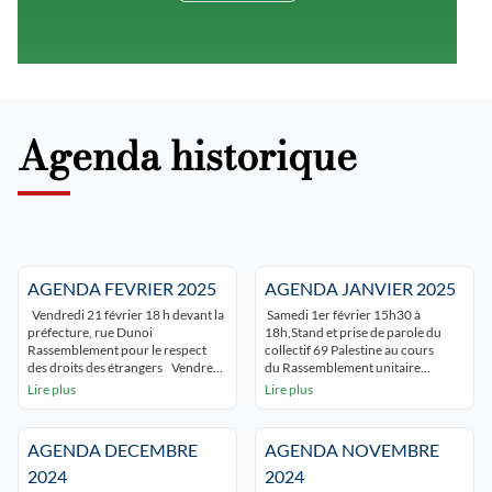
Agenda historique
AGENDA FEVRIER 2025
AGENDA JANVIER 2025
Vendredi 21 février 18 h devant la
Samedi 1er février 15h30 à
préfecture, rue Dunoi
18h,Stand et prise de parole du
Rassemblement pour le respect
collectif 69 Palestine au cours
des droits des étrangers Vendredi
du Rassemblement unitaire
21 février 2025 à 16h en ligne
« campagne désarmer Bolloré »
Lire plus
Lire plus
« Unmasking the Educide in Gaza »
Place Guichard LYON 3 Samedi 25
– 7ème séance du séminaire « Que
janvier 2025 15h à 17h
nous enseigne la Palestine » –
Rassemblement Place Bellecour
AGENDA DECEMBRE
AGENDA NOVEMBRE
samedi 22 février 2025 15h
Lyon Évènement Facebook
ATTENTION CHANGEMENT DE
samedi 18 janvier 10h30
2024
2024
LIEU Rencontre avec Ahmed
Manifestation unitaire à Vaulx-en-