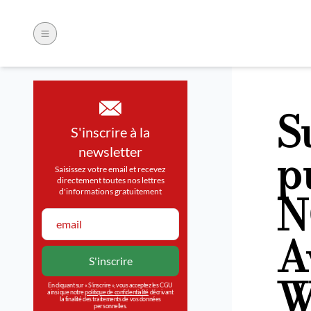
S
S'inscrire à la
p
newsletter
Saisissez votre email et recevez
directement toutes nos lettres
N
d'informations gratuitement
A
W
En cliquant sur « S’inscrire », vous acceptez les CGU
ainsi que notre
politique de confidentialité
décrivant
la finalité des traitements de vos données
personnelles.