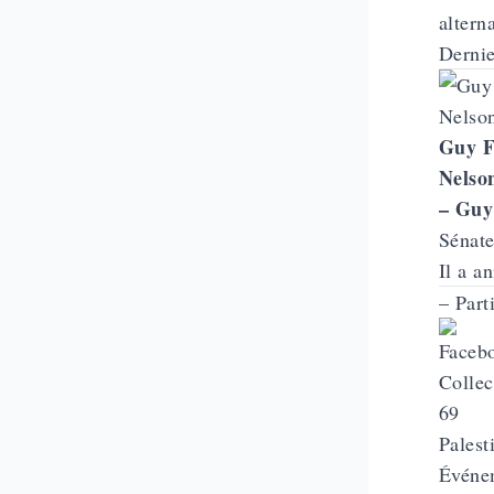
altern
Dernie
Guy F
Nelso
– Guy
Sénate
Il a a
– Part
Événe