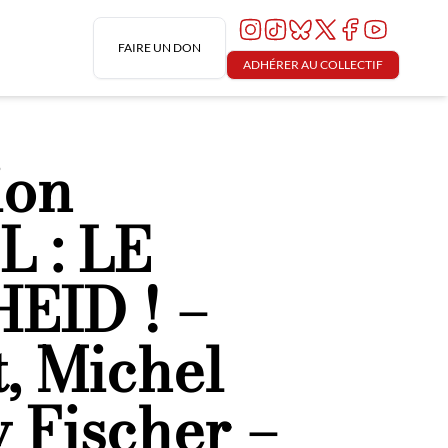
FAIRE UN DON
ADHÉRER AU COLLECTIF
ion
L : LE
ID ! –
t, Michel
 Fischer –