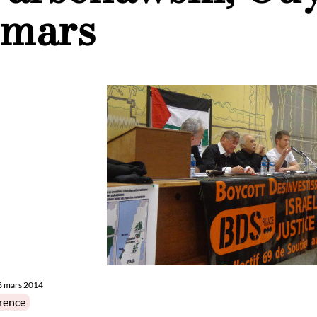
 mars
6 mars 2014
in
rence