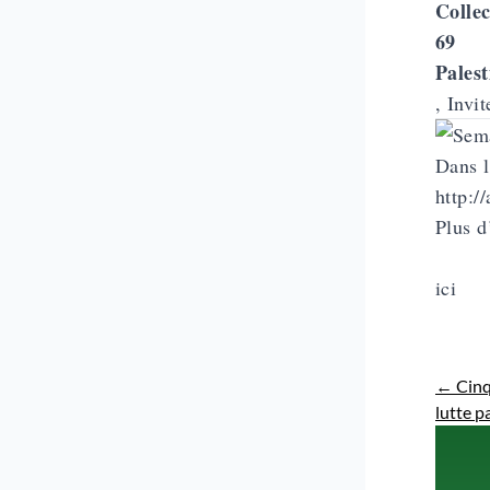
Collec
69
Palest
, Invi
Dans l
http:/
Plus d
ici
←
Cinq
lutte pa