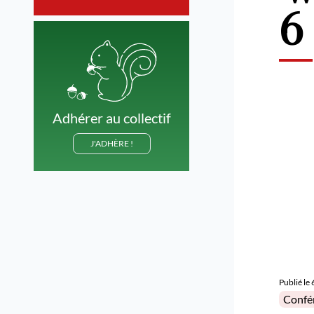
6
Adhérer au collectif
J'ADHÈRE !
Publié le
Posted 
Confé