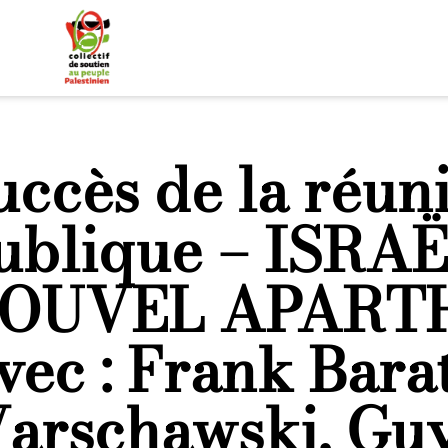
uccès de la réun
ublique – ISRAË
OUVEL APARTHE
vec : Frank Bara
arschawski, Guy