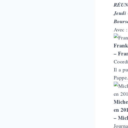
RÉUN
Jeudi
Bours
Avec :
Frank
– Fra
Coordi
Il a p
Pappe.
Miche
en 20
– Mic
Journa