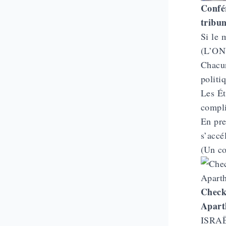
Confér
tribu
Si le 
(L’ONU
Chacun
politi
Les Ét
compli
En pre
s’accé
(Un co
Check-
Apart
ISRA