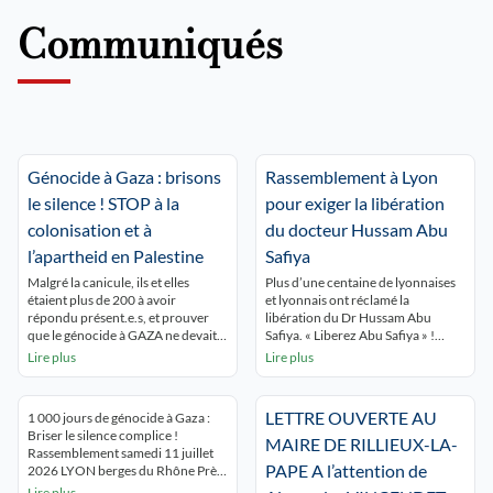
Communiqués
Génocide à Gaza : brisons
Rassemblement à Lyon
le silence ! STOP à la
pour exiger la libération
colonisation et à
du docteur Hussam Abu
l’apartheid en Palestine
Safiya
Malgré la canicule, ils et elles
Plus d’une centaine de lyonnaises
étaient plus de 200 à avoir
et lyonnais ont réclamé la
répondu présent.e.s, et prouver
libération du Dr Hussam Abu
que le génocide à GAZA ne devait
Safiya. « Liberez Abu Safiya » !
pas être oublié ! Ils et elles
« Gaza Gaza Lyon est avec toi » ! Le
Lire plus
Lire plus
voulaient aussi dénoncer de
rassemblement s’est tenu devant
développement de l’épuration
les grilles de l’hôtel de ville de Lyon
ethnique coloniale en Cisjordanie.
qui avait fait du docteur un citoyen
LETTRE OUVERTE AU
1 000 jours de génocide à Gaza :
Enfin, ils se sont montré solidaires
d’honneur. Les intervenants, dont
Briser le silence complice !
des militants réprimés pour leur
une soignante ont réclamé […]
MAIRE DE RILLIEUX-LA-
Rassemblement samedi 11 juillet
soutien au peuple […]
PAPE A l’attention de
2026 LYON berges du Rhône Près
de 500 lyonnais.es ont tenu à
Lire plus