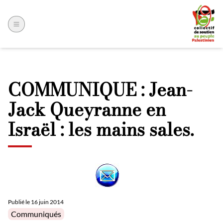
COMMUNIQUE : Jean-
Jack Queyranne en
Israël : les mains sales.
Publié le
16 juin 2014
Posted in
Communiqués