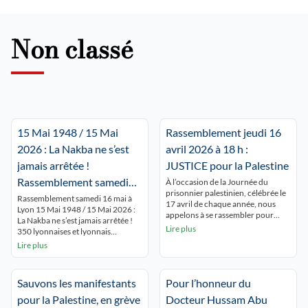
Non classé
15 Mai 1948 / 15 Mai
Rassemblement jeudi 16
2026 : La Nakba ne s’est
avril 2026 à 18 h :
jamais arrêtée !
JUSTICE pour la Palestine
Rassemblement samedi
À l’occasion de la Journée du
prisonnier palestinien, célébrée le
16 mai à Lyon Place de la
Rassemblement samedi 16 mai à
17 avril de chaque année, nous
Lyon 15 Mai 1948 / 15 Mai 2026 :
République 15 h.
appelons à se rassembler pour
La Nakba ne s’est jamais arrêtée !
rendre hommage à tous les
Lire plus
350 lyonnaises et lyonnais
prisonniers palestiniens en
commémorent la NAKBA
Lire plus
souffrance permanente derrière
ininterrompue et dénoncent le
les barreaux israéliens. Dans la
silence autour de Gaza qui se
situation de génocide à Gaza, de
meurt ! « GAZA,GAZA, Lyon est
terreur coloniale en Cisjordanie, la
Sauvons les manifestants
Pour l’honneur du
avec toi ! ». Les passants du centre
situation des prisonnières et
ville découvrent les nombreux
pour la Palestine, en grève
Docteur Hussam Abu
prisonniers palestiniens est […]