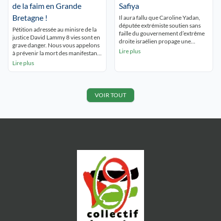
panneaux […]
de la faim en Grande
Safiya
Bretagne !
Il aura fallu que Caroline Yadan,
députée extrémiste soutien sans
Pétition adressée au minisre de la
faille du gouvernement d’extrême
justice David Lammy 8 vies sont en
droite israélien propage une
grave danger. Nous vous appelons
immonde « fakenews » pour
Lire plus
à prévenir la mort des manifestants
qu’une partie de la presse
en grève de la faim. Les grévistes
Lire plus
lyonnaise s’empresse de la relayer !
ont besoin de soins médicaux
« Un Palestinien proche du Hamas
urgents. Ils n’ont pas encore été
fait citoyen d’honneur ? Nouvelle
jugés et ont vu leur droit à des
polémique pour le maire Grégory
conditions normales de liberté
VOIR TOUT
Doucet (Le Progrès de Lyon) […]
sous […]