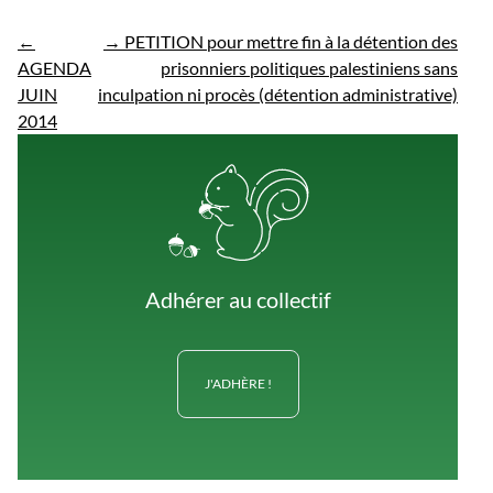
←
→
PETITION pour mettre fin à la détention des
AGENDA
prisonniers politiques palestiniens sans
JUIN
inculpation ni procès (détention administrative)
2014
Adhérer au collectif
J'ADHÈRE !