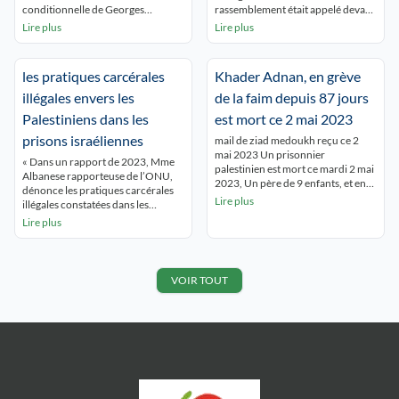
conditionnelle de Georges
rassemblement était appelé devant
Abdallah, fixée au 6 décembre
l’hôtel de ville de Lyon ce 24
Lire plus
Lire plus
prochain. Contrairement au
octobre 2024 « Palestine vivra,
jugement de 2013, sa libération
Palestine vaincra liberez Grorges
n’est pas conditionnée à la
Abdallah » scandaient les
les pratiques carcérales
Khader Adnan, en grève
signature d’un avis d’expulsion
personnes rassemblées
vers le Liban, son pays natal. Mais
intervention du collectif 69
illégales envers les
de la faim depuis 87 jours
l’Etat Français, soutien direct du
Palestine Bonjour à tous et à
Palestiniens dans les
est mort ce 2 mai 2023
génocide à […]
toutes, Je m’exprime ce soir au
nom du […]
prisons israéliennes
mail de ziad medoukh reçu ce 2
mai 2023 Un prisonnier
« Dans un rapport de 2023, Mme
palestinien est mort ce mardi 2 mai
Albanese rapporteuse de l’ONU,
2023, Un père de 9 enfants, et en
dénonce les pratiques carcérales
grève de la faim depuis 87 jours Le
Lire plus
illégales constatées dans les
prisonnier palestinien Khader
prisons israéliennes envers les
Lire plus
Adnan, âgé de 45 ans, originaire de
Palestiniens. Dans ce rapport
la ville de Jénine au nord de la
portant sur la privation arbitraire
Cisjordanie occupée , […]
de liberté dans les territoires
palestiniens occupés, elle juge ces
VOIR TOUT
pratiques équivalentes à des
crimes internationaux et
demandent une enquête urgente
du procureur de […]