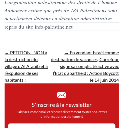
L’organisation palestinienne des droits de l’homme
Addameer estime que près de 183 Palestiniens sont
actuellement détenus en détention administrative.
repris du site info-palestine.net
←
PETITION : NON à
→
En vendant Israël comme
la destruction du
destination de vacances, Carrefour
village d’Al Araqib et à
signe sa complicité active avec
l’expulsion de ses
l’Etat d’apartheid : Action Boycott
habitants !
le 14 juin 2014
S'inscrire à la newsletter
Saisissez votre email et recevez directement toutes nos lettres
d'informations gratuitement