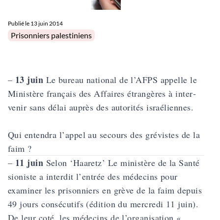
Publié le
13 juin 2014
Posted in
Prisonniers palestiniens
13 juin
–
Le bureau national de l’AFPS appelle le
Ministère français des Affaires étran­gères à inter­
venir sans délai auprès des auto­rités israé­liennes.
Qui entendra l’appel au secours des grévistes de la
faim ?
11 juin
–
Selon ‘Haaretz’ Le ministère de la Santé
sioniste a interdit l’entrée des médecins pour
examiner les prisonniers en grève de la faim depuis
49 jours consécutifs (édition du mercredi 11 juin).
De leur coté, les médecins de l’organisation «