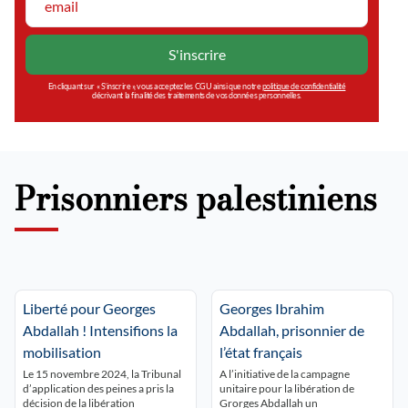
En cliquant sur « S’inscrire », vous acceptez les CGU ainsi que notre
politique de confidentialité
décrivant la finalité des traitements de vos données personnelles.
Prisonniers palestiniens
Liberté pour Georges
Georges Ibrahim
Abdallah ! Intensifions la
Abdallah, prisonnier de
mobilisation
l’état français
Le 15 novembre 2024, la Tribunal
A l’initiative de la campagne
d’application des peines a pris la
unitaire pour la libération de
décision de la libération
Grorges Abdallah un