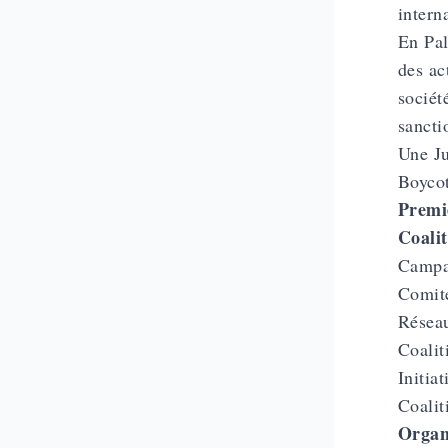
intern
En Pal
des ac
sociét
sancti
Une Ju
Boycot
Premiè
Coalit
Campag
Comité
Réseau
Coalit
Initia
Coalit
Organ