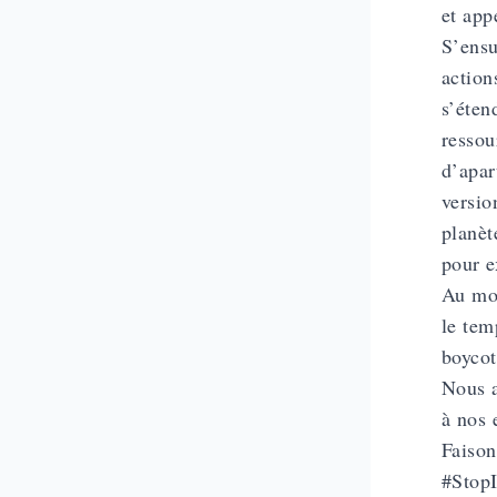
et app
S’ensu
action
s’éten
ressou
d’apar
versio
planèt
pour e
Au mom
le tem
boycot
Nous a
à nos e
Faison
#Stop