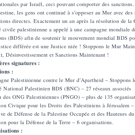
ationales par Israël, ceci pouvant comporter des sanctions.
estine, les gens ont continué à s’opposer au Mur avec des 
tions directes. Exactement un an après la résolution de la 
é civile palestinienne a appelé à une campagne mondiale de
ons (BDS) afin de soutenir le mouvement mondial BDS pour
stice différée est une Justice niée ! Stoppons le Mur Main
t, Désinvestissement et Sanctions Maintenant !
res signatures :
ions :
ne Palestinienne contre le Mur d’Apartheid – Stoppons 
 National Palestinien BDS (BNC) – 27 réseaux associés
 des ONG Palestiniennes (PNGO) – plus de 135 organisa
ion Civique pour les Droits des Palestiniens à Jérusalem –
tive de Défense de la Palestine Occupée et des Hauteurs 
ion pour la Défense de la Terre – 6 organisations.
isations :