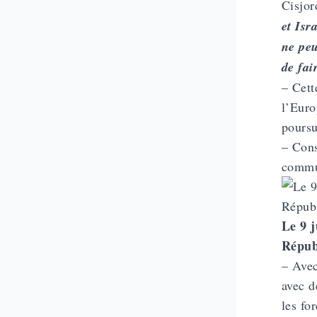
Cisjo
et Isr
ne peu
de fai
– Cett
l’Euro
poursu
– Cons
commun
Le 9 j
Répub
– Avec
avec d
les fo