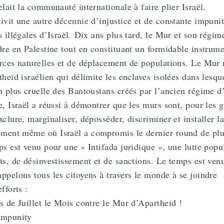
elait la communauté internationale à faire plier Israël.
ivit une autre décennie d’injustice et de constante impuni
s illégales d’Israël. Dix ans plus tard, le Mur et son régim
dre en Palestine tout en constituant un formidable instrume
rces naturelles et de déplacement de populations. Le Mur m
theid israélien qui délimite les enclaves isolées dans lesqu
n plus cruelle des Bantoustans créés par l’ancien régime d’
e, Israël a réussi à démontrer que les murs sont, pour les
xclure, marginaliser, déposséder, discriminer et installer 
ent même où Israël a compromis le dernier round de plus
ps est venu pour une « Intifada juridique », une lutte popu
ts, de désinvestissement et de sanctions. Le temps est ven
ppelons tous les citoyens à travers le monde à se joindre
fforts :
s de Juillet le Mois contre le Mur d’Apartheid !
Impunity