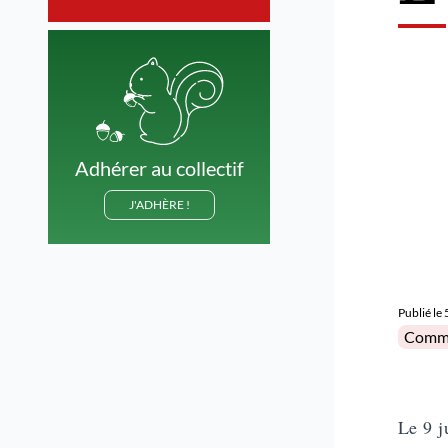
Adhérer au collectif
J'ADHÈRE !
Publié le
Posted 
Comm
Le 9 j