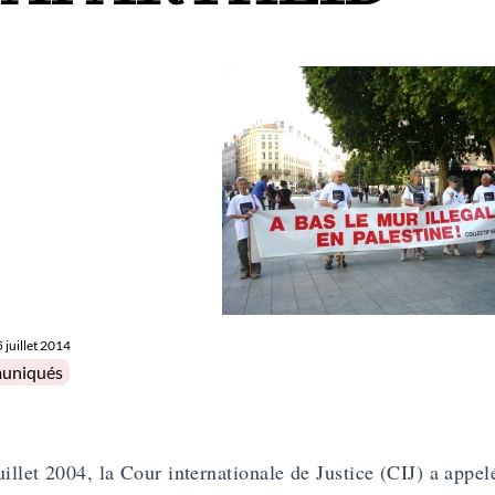
5 juillet 2014
in
uniqués
uillet 2004, la Cour internationale de Justice (CIJ) a appel