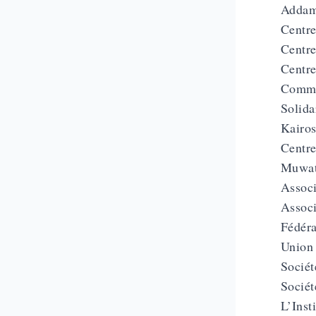
Addame
Centr
Centre
Centre
Commi
Solida
Kairos
Centre
Muwati
Associ
Associ
Fédéra
Union 
Sociét
Socié
L’Inst