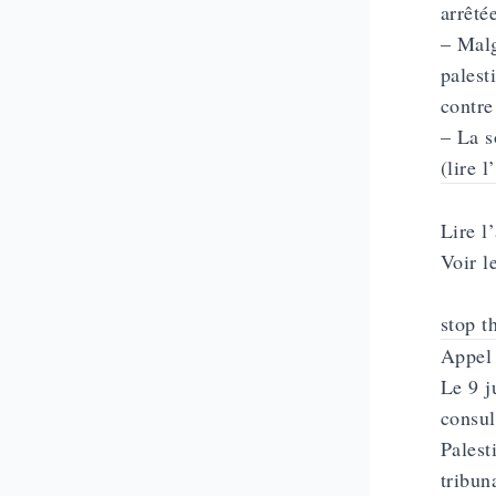
arrêté
– Malg
palest
contre
– La s
(lire 
Lire l
Voir l
stop t
Appel 
Le 9 j
consul
Palest
tribuna