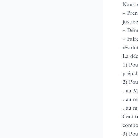
Nous v
– Pren
justice
– Déma
– Fair
résolu
La déc
1) Pou
préju
2) Pou
. au M
. au r
. au m
Ceci i
compos
3) Pou