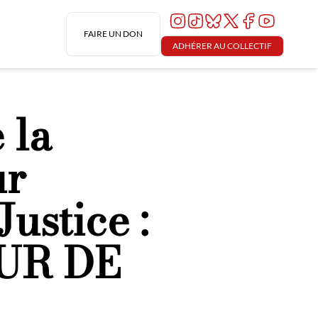
FAIRE UN DON
ADHÉRER AU COLLECTIF
 la
ur
ustice :
UR DE