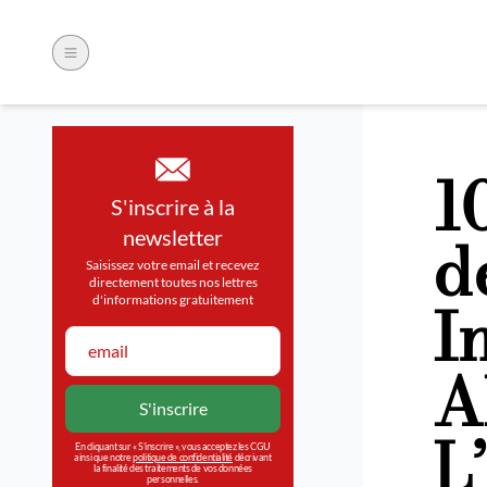
1
S'inscrire à la
d
newsletter
Saisissez votre email et recevez
directement toutes nos lettres
I
d'informations gratuitement
A
L
En cliquant sur « S’inscrire », vous acceptez les CGU
ainsi que notre
politique de confidentialité
décrivant
la finalité des traitements de vos données
personnelles.