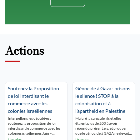
Actions
Soutenez la Proposition
Génocide à Gaza : brisons
de loi interdisant le
le silence ! STOP à la
commerce avec les
colonisation et à
colonies israéliennes
l’apartheid en Palestine
Interpellons les député·es :
Malgré la canicule, ils et elles
soutenez la proposition de loi
étaient plus de 200 à avoir
interdisant le commerce avec les
répondu présent.e.s, et prouver
colonies israéliennes Juin –
que le génocide à GAZA ne devait
Décembre 2026 5 048
pas être oublié ! Ils et elles
Lire plus
Lire plus