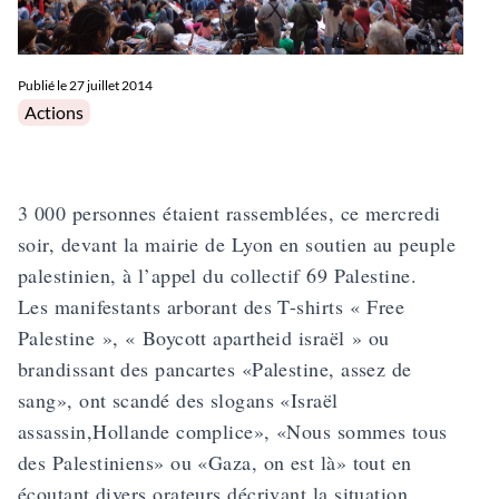
Publié le
27 juillet 2014
Posted in
Actions
3 000 personnes étaient rassemblées, ce mercredi
soir, devant la mairie de Lyon en soutien au peuple
palestinien, à l’appel du collectif 69 Palestine.
Les manifestants arborant des T-shirts « Free
Palestine », « Boycott apartheid israël » ou
brandissant des pancartes «Palestine, assez de
sang», ont scandé des slogans «Israël
assassin,Hollande complice», «Nous sommes tous
des Palestiniens» ou «Gaza, on est là» tout en
écoutant divers orateurs décrivant la situation