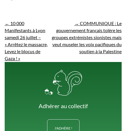
←
10 000
→
COMMUNIQUE : Le
Manifestants à Lyon
gouvernement français tolère les
samedi 26 juillet –
groupes extrémistes sionistes mais
« Arrêtez le massacre,
veut museler les voix pacifiques du
Levez le blocus de
soutien à la Palestine
Gaza ! »
Adhérer au collectif
J'ADHÈRE !