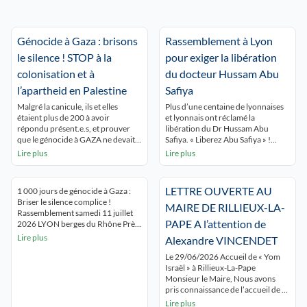
Génocide à Gaza : brisons
Rassemblement à Lyon
le silence ! STOP à la
pour exiger la libération
colonisation et à
du docteur Hussam Abu
l’apartheid en Palestine
Safiya
Malgré la canicule, ils et elles
Plus d’une centaine de lyonnaises
étaient plus de 200 à avoir
et lyonnais ont réclamé la
répondu présent.e.s, et prouver
libération du Dr Hussam Abu
que le génocide à GAZA ne devait
Safiya. « Liberez Abu Safiya » !
pas être oublié ! Ils et elles
« Gaza Gaza Lyon est avec toi » ! Le
Lire plus
Lire plus
voulaient aussi dénoncer de
rassemblement s’est tenu devant
développement de l’épuration
les grilles de l’hôtel de ville de Lyon
ethnique coloniale en Cisjordanie.
qui avait fait du docteur un citoyen
LETTRE OUVERTE AU
1 000 jours de génocide à Gaza :
Enfin, ils se sont montré solidaires
d’honneur. Les intervenants, dont
Briser le silence complice !
des militants réprimés pour leur
une soignante ont réclamé […]
MAIRE DE RILLIEUX-LA-
Rassemblement samedi 11 juillet
soutien au peuple […]
PAPE A l’attention de
2026 LYON berges du Rhône Près
de 500 lyonnais.es ont tenu à
Lire plus
Alexandre VINCENDET
briser le silence qui entoure le
génocide de Gaza en participant au
Le 29/06/2026 Accueil de « Yom
rassemblement appelé par le
Israël » à Rillieux-La-Pape
collectif 69 Palestine. « Gaza Gaza,
Monsieur le Maire, Nous avons
Lyon est avec toi' » ont-iels […]
pris connaissance de l’accueil de «
Yom Israël » initialement prévue le
Lire plus