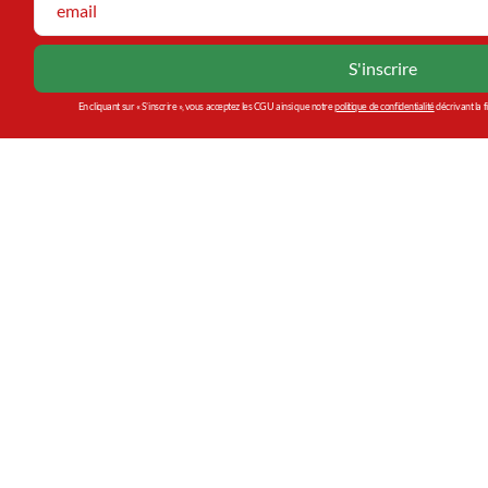
En cliquant sur « S’inscrire », vous acceptez les CGU ainsi que notre
politique de confidentialité
décrivant la f