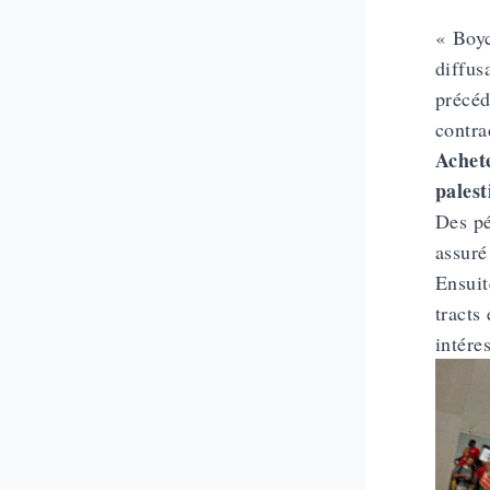
« Boyc
diffus
précéd
contra
Achete
palest
Des pé
assuré
Ensuit
tracts
intére