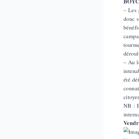
BOY
– Les 
donc s
bénéfi
campag
tourme
déroul
– Au l
intena
été dé
connai
citoye
NB : E
intern
Vendre