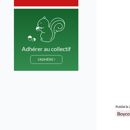
Adhérer au collectif
J'ADHÈRE !
Publié le
Posted 
Boyco