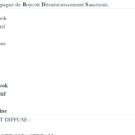
B
D
S
mpagne de
oycott
ésinvestissement
anctions.
s
ook
tif
ine
T DIFFUSE :