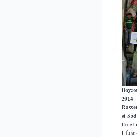
Boyco
2014
Rasse
si So
En eff
l’État