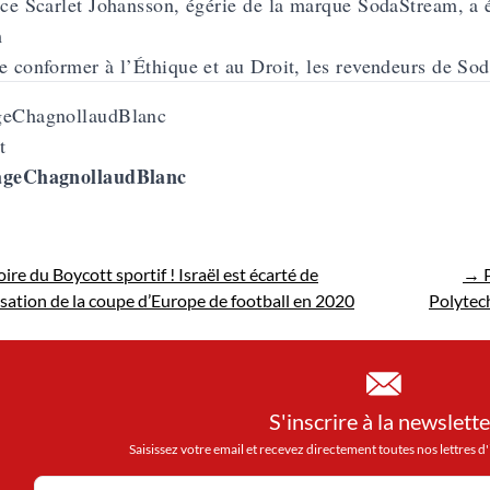
ice Scarlet Johansson, égérie de la marque SodaStream, a
m
e conformer à l’Éthique et au Droit, les revendeurs de Sod
t
ageChagnollaudBlanc
ire du Boycott sportif ! Israël est écarté de
→
P
isation de la coupe d’Europe de football en 2020
Polytech
S'inscrire à la newslette
Saisissez votre email et recevez directement toutes nos lettres 