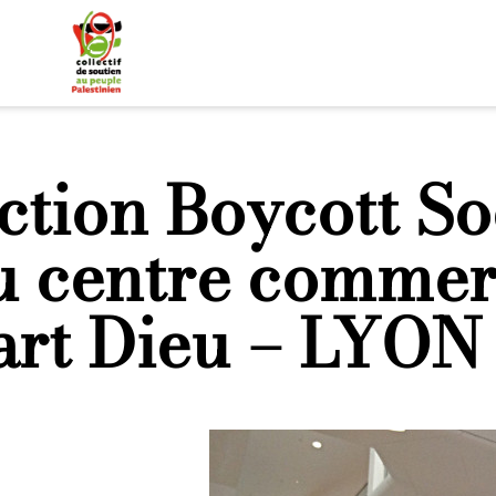
ction Boycott S
u centre commerc
art Dieu – LYON