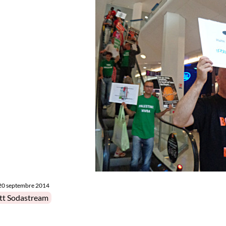
20 septembre 2014
in
tt Sodastream