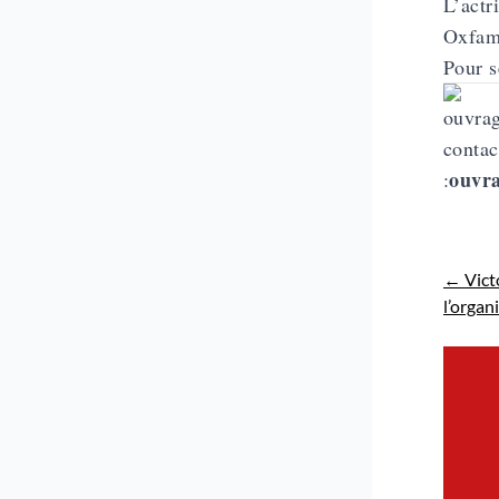
L’actr
Oxfa
Pour s
contac
ouvr
:
←
Victo
l’organ