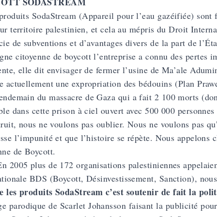
COTT SODASTREAM
produits SodaStream (Appareil pour l’eau gazéifiée) sont f
ur territoire palestinien, et cela au mépris du Droit Inter
cie de subventions et d’avantages divers de la part de l’Éta
ne citoyenne de boycott l’entreprise a connu des pertes i
nte, elle dit envisager de fermer l’usine de Ma’ale Adumin
e actuellement une expropriation des bédouins (Plan Prawe
endemain du massacre de Gaza qui a fait 2 100 morts (dont 
ble dans cette prison à ciel ouvert avec 500 000 personnes
truit, nous ne voulons pas oublier. Nous ne voulons pas qu’
sse l’impunité et que l’histoire se répète. Nous appelons 
nne de Boycott.
n 2005 plus de 172 organisations palestiniennes appelaie
ationale BDS (Boycott, Désinvestissement, Sanction), nous p
 les produits SodaStream c’est soutenir de fait la polit