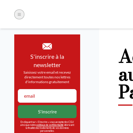
A
S'inscrire à la
a
newsletter
Saisissez votre email et recevez
directement toutes nos lettres
P
d'informations gratuitement
En cliquant sur « S’inscrire », vous acceptez les CGU
ainsi que notre
politique de confidentialité
décrivant
la finalité des traitements de vos données
personnelles.