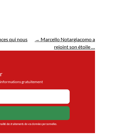
nces qui nous
→
Marcello Notargiacomo a
rejoint son étoile …
r
d'informations gratuitement
inalité des traitements de vos données personnelles.