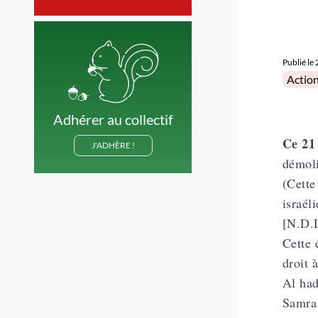
Publié le
Posted 
Actio
Adhérer au collectif
Ce 21
J'ADHÈRE !
démoli
(Cette
israél
[N.D.
Cette 
droit 
Al had
Samra 