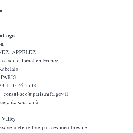
Logo
on
on
VEZ, APPELEZ
ssade d’Israël en France
Rabelais
 PARIS
33 1 40.76.55.00
 :
consul-sec@paris.mfa.gov.il
age de soutien à
 Valley
sage a été rédigé par des membres de