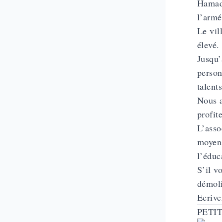
Hamada
l’armé
Le vil
élevé.
Jusqu’
person
talent
Nous a
profit
L’asso
moyens
l’éduc
S’il v
démoli
Ecrive
PETI