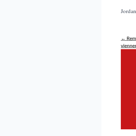
Jordan
←
Remi
vienne