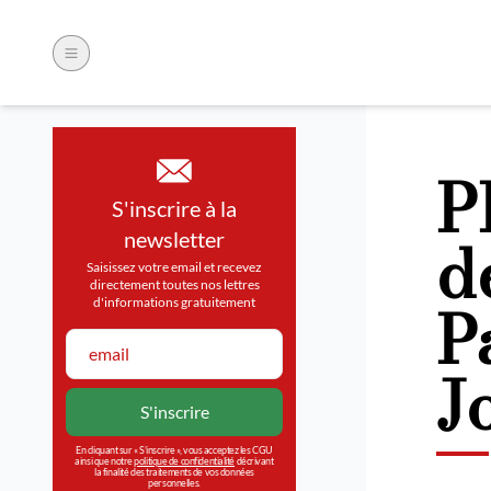
P
S'inscrire à la
d
newsletter
Saisissez votre email et recevez
directement toutes nos lettres
P
d'informations gratuitement
J
En cliquant sur « S’inscrire », vous acceptez les CGU
ainsi que notre
politique de confidentialité
décrivant
la finalité des traitements de vos données
personnelles.