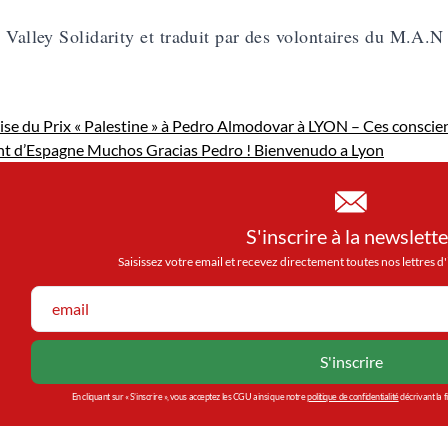
 Valley Solidarity
et traduit par des volontaires du M.A.N
se du Prix « Palestine » à Pedro Almodovar à LYON – Ces conscie
nt d’Espagne Muchos Gracias Pedro ! Bienvenudo a Lyon
S'inscrire à la newslette
Saisissez votre email et recevez directement toutes nos lettres 
En cliquant sur « S’inscrire », vous acceptez les CGU ainsi que notre
politique de confidentialité
décrivant la f