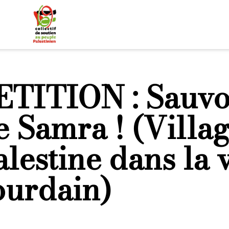
ETITION : Sauvon
e Samra ! (Villa
alestine dans la 
ourdain)