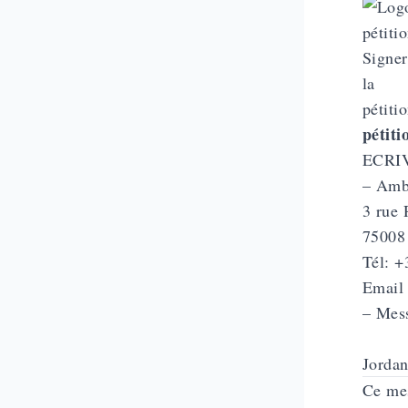
Signer
la
pétiti
pétiti
ECRI
– Amba
3 rue 
75008
Tél: +
Email
– Mess
Jordan
Ce mes