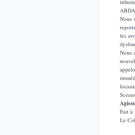
inhuma
ABDA
Nous v
report
les av
dysfon
Nous a
nouvel
appelo
immédi
locaux
Sceau
Agiss
Fait à
Le Co