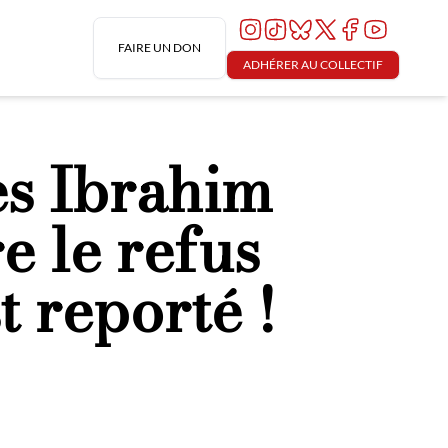
FAIRE UN DON
ADHÉRER AU COLLECTIF
es Ibrahim
 le refus
t reporté !