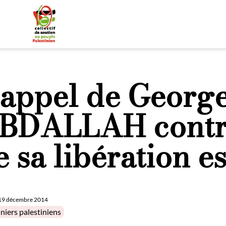
’appel de Georg
BDALLAH contre
e sa libération es
19 décembre 2014
in
niers palestiniens