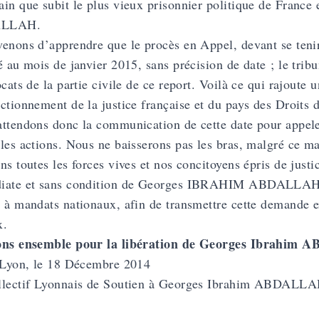
in que subit le plus vieux prisonnier politique de France
LLAH.
enons d’apprendre que le procès en Appel, devant se tenir
é au mois de janvier 2015, sans précision de date ; le trib
ocats de la partie civile de ce report. Voilà ce qui rajoute u
ctionnement de la justice française et du pays des Droits
ttendons donc la communication de cette date pour appeler
les actions. Nous ne baisserons pas les bras, malgré ce m
ns toutes les forces vives et nos concitoyens épris de justic
ate et sans condition de Georges IBRAHIM ABDALLAH et d
 à mandats nationaux, afin de transmettre cette demande e
x.
ons ensemble pour la libération de Georges Ibrahim
 Lyon, le 18 Décembre 2014
llectif Lyonnais de Soutien à Georges Ibrahim ABDALL