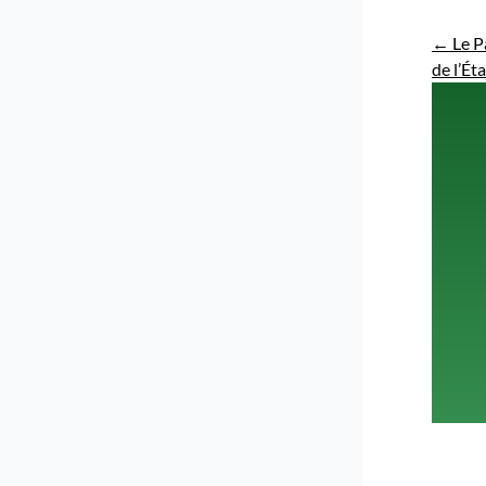
←
Le P
de l’Éta