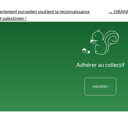
arlement européen soutient la reconnaissance
→
ORANG
t palestinien !
Adhérer au collectif
J'ADHÈRE !