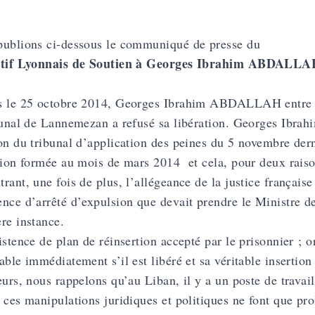
ublions ci-dessous le communiqué de presse du
ctif Lyonnais de Soutien à Georges Ibrahim ABDALL
s le 25 octobre 2014, Georges Ibrahim ABDALLAH entre d
bunal de Lannemezan a refusé sa libération. Georges Ibr
on du tribunal d’application des peines du 5 novembre der
tion formée au mois de mars 2014 et cela, pour deux rais
rant, une fois de plus, l’allégeance de la justice française
nce d’arrêté d’expulsion que devait prendre le Ministre de
re instance.
istence de plan de réinsertion accepté par le prisonnier
able immédiatement s’il est libéré et sa véritable insertion
eurs, nous rappelons qu’au Liban, il y a un poste de travail
 ces manipulations juridiques et politiques ne font que prol