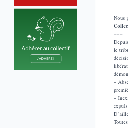
Nous p
Colle
===
Depui
Adhérer au collectif
le tri
décisi
J'ADHÈRE !
libéra
démont
– Abse
premiè
– Inex
expuls
D’aill
Toutes