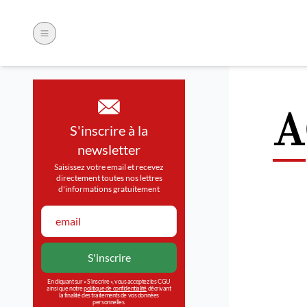
A
S'inscrire à la
newsletter
Saisissez votre email et recevez
directement toutes nos lettres
d'informations gratuitement
En cliquant sur « S’inscrire », vous acceptez les CGU
ainsi que notre
politique de confidentialité
décrivant
la finalité des traitements de vos données
personnelles.