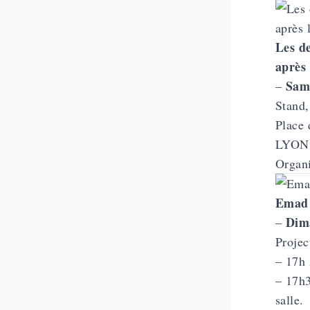
Les d
après
Same
–
Stand,
Place 
LYON
Organi
Emad 
Dim
–
Projec
– 17h 
– 17h3
salle.