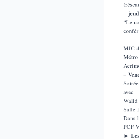
(résea
jeud
–
“Le co
confér
MJC d
Métro
Acrim
Vend
–
Soirée
avec
Walid
Salle 
Dans l
PCF V
Les
►