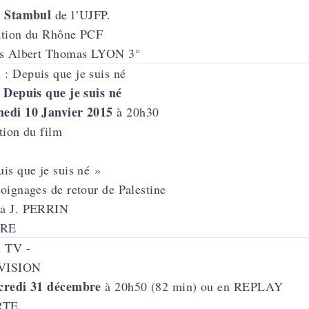
e Stambul
de l’UJFP.
ation du Rhône PCF
rs Albert Thomas LYON 3°
 Depuis que je suis né
medi 10 Janvier 2015
à 20h30
tion du film
is que je suis né »
oignages de retour de Palestine
a J. PERRIN
RE
VISION
credi 31 décembre
à 20h50 (82 min) ou en REPLAY
RTE