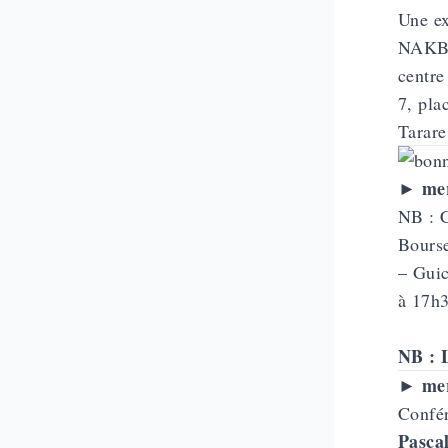
Une ex
NAK
centre
7, pla
Tarare
me
►
NB : C
Bourse
– Gui
à 17h3
NB : L
me
►
Confér
Pasca