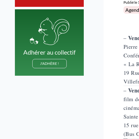
Publié le
Posted 
Agend
Vend
–
Pierre
Adhérer au collectif
Confér
« La 
J'ADHÈRE !
19 R
Villef
Vend
–
film d
ciném
Sainte
15 rue
(Bus C