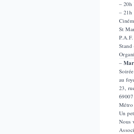
– 20h 
– 21h 
Cinéma
St Mar
P.A.F.
Stand 
Organ
Mar
–
Soirée
au foy
23, ru
69007
Métro
Un pet
Nous 
Associ