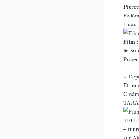
Pierr
Fédér
1 cou
Film :
sa
►
Projec
« Depu
Et tém
Ciném
TARA
TÉLÉ
mer
–
sur A