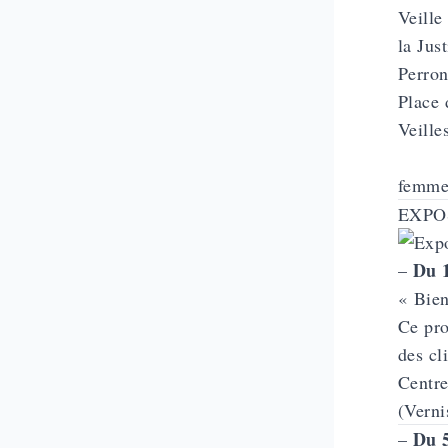
Veille
la Just
Perron
Place 
Veille
femme
EXPO
Du 1
–
« Bien
Ce pro
des cl
Centre
(Verni
Du 5
–