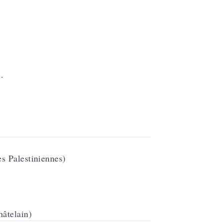
»
.
s Palestiniennes)
hâtelain)