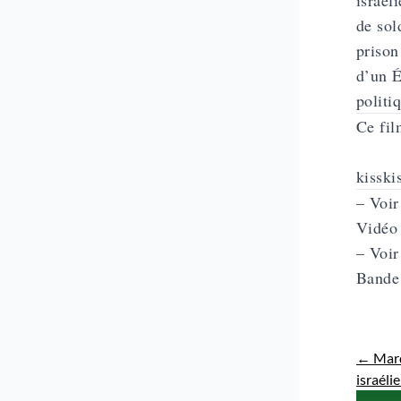
israél
de sol
prison
d’un É
politi
Ce fil
kisski
– Voir
Vidéo
– Voir
Bande
←
Mardi
israéli