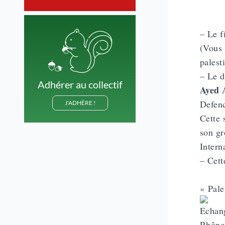
– Le f
(Vous 
palest
– Le d
Adhérer au collectif
Ayed 
Defenc
J'ADHÈRE !
Cette 
son gr
Intern
– Cett
« Pale