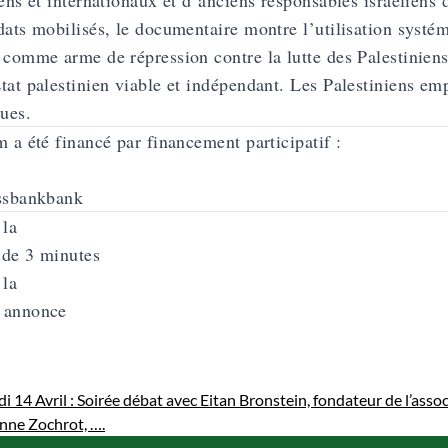
iens et internationaux et d’anciens responsables israéliens d
dats mobilisés, le documentaire montre l’utilisation systém
 comme arme de répression contre la lutte des Palestiniens 
tat palestinien viable et indépendant. Les Palestiniens em
ques.
m a été financé par financement participatif :
ssbankbank
 la
 de 3 minutes
 la
 annonce
 14 Avril : Soirée débat avec Eitan Bronstein, fondateur de l’asso
enne Zochrot, ….