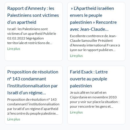
Rapport d’Amnesty : les
» L’Apartheid israélien
Palestiniens sont victimes
envers le peuple
d’un apartheid
palestinien » Rencontre
avec Jean-Claude
Israël : les Palestiniens sont
victimes d’un apartheid Publié le
Samouiller – VIDEO
Excellente conférence de Jean-
02.02.2022 Ségrégation
Claude Samouiller Président
territoriale et restrictions de
d’Amnesty international France à
déplacement, saisies massives de
Lire plus
Lyon sur le rapport publié en
biens fonciers et immobiliers,
février 2022. devant une salle
Lire plus
expulsions forcées, détentions
comble et attentive Aprés une
arbitraires, tortures, homicides
présentation précise et
illégaux… Après un long travail de
argumentée, s’appuyant
recherche, notre nouveau rapport
Proposition de résolution
Farid Esack : Lettre
scrupuleusement sur le droit
démontre que les lois, politiques et
international, Jean-Claude
nº 143 condamnant
ouverte au peulple
pratiques mises en place par les
Samouiller a répondu aux
autorités israéliennes ont […]
l’institutionnalisation par
palestinien
questions de la salle L’Apartheid
israélien envers le peuple
Israël d’un régime
Je suis allé en Israël et en
palestinien Rencontre avec Jean-
Cisjordanie en novembre 2010
d’apartheid à l’encontre du
Proposition de résolution nº 143
Claude Samouiller […]
pour y voir sur place la situation :
condamnant l’institutionnalisation
peuple palestinienuvel
pour rencontrer les gens et
par Israël d’un régime d’apartheid
entendre leurs histoires ; pour
Lire plus
article
à l’encontre du peuple palestinien
sentir la réalité de la vie
1. EXPOSÉ DES MOTIFS 2.
Lire plus
quotidienne de part et d’autres
proposition de résolution 1. Article
d’Israël comme de la Cisjordanie.
unique N° 143 ASSEMBLÉE
En chemin entre une rencontre à