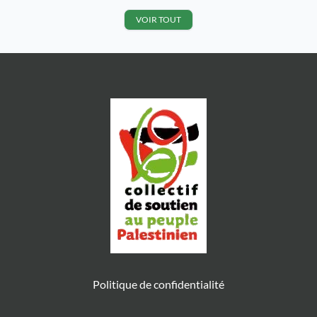
NATIONALE CONSTITUTION DU
Jérusalem et une autre près de […]
4 OCTOBRE 1958 SEIZIÈME
VOIR TOUT
LÉGISLATURE Enregistré à la
Présidence de l’Assemblée
nationale le 13 juillet 2022.
PROPOSITION DE RÉSOLUTION
condamnant l’institutionnalisation
par Israël […]
Politique de confidentialité