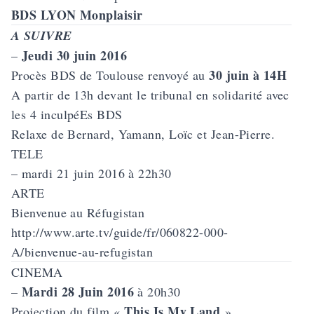
BDS LYON Monplaisir
A SUIVRE
Jeudi 30 juin 2016
–
30 juin à 14H
Procès BDS de Toulouse
renvoyé au
A partir de 13h devant le tribunal en solidarité avec
les 4 inculpéEs BDS
Relaxe de Bernard, Yamann, Loïc et Jean-Pierre.
TELE
– mardi 21 juin 2016 à 22h30
ARTE
Bienvenue au Réfugistan
http://www.arte.tv/guide/fr/060822-000-
A/bienvenue-au-refugistan
CINEMA
Mardi 28 Juin 2016
–
à 20h30
This Is My Land
Projection du film «
»