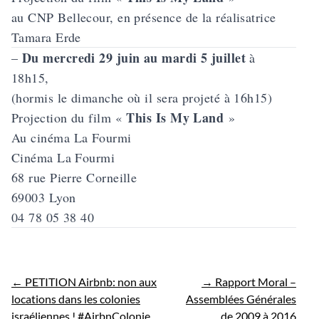
au
CNP Bellecour,
en présence de la réalisatrice
Tamara Erde
Du mercredi 29 juin au mardi 5 juillet
–
à
18h15,
(hormis le dimanche où il sera projeté à 16h15)
This Is My Land
Projection du film «
»
Au cinéma
La Fourmi
Cinéma La Fourmi
68 rue Pierre Corneille
69003 Lyon
04 78 05 38 40
←
PETITION Airbnb: non aux
→
Rapport Moral –
locations dans les colonies
Assemblées Générales
israéliennes ! #AirbnColonie
de 2009 à 2016