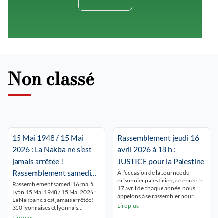
Non classé
15 Mai 1948 / 15 Mai
Rassemblement jeudi 16
2026 : La Nakba ne s’est
avril 2026 à 18 h :
jamais arrêtée !
JUSTICE pour la Palestine
Rassemblement samedi
À l’occasion de la Journée du
prisonnier palestinien, célébrée le
16 mai à Lyon Place de la
Rassemblement samedi 16 mai à
17 avril de chaque année, nous
Lyon 15 Mai 1948 / 15 Mai 2026 :
République 15 h.
appelons à se rassembler pour
La Nakba ne s’est jamais arrêtée !
rendre hommage à tous les
Lire plus
350 lyonnaises et lyonnais
prisonniers palestiniens en
commémorent la NAKBA
Lire plus