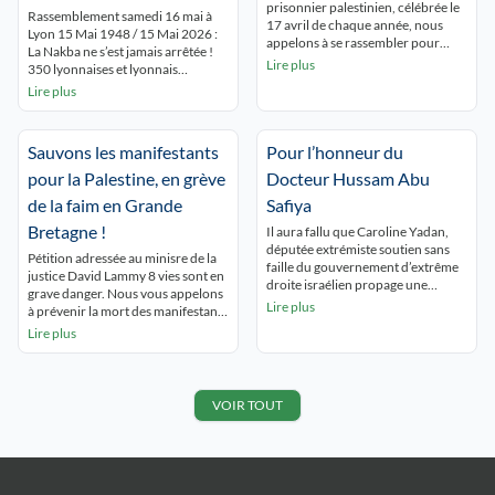
prisonnier palestinien, célébrée le
16 mai à Lyon Place de la
Rassemblement samedi 16 mai à
17 avril de chaque année, nous
Lyon 15 Mai 1948 / 15 Mai 2026 :
République 15 h.
appelons à se rassembler pour
La Nakba ne s’est jamais arrêtée !
rendre hommage à tous les
Lire plus
350 lyonnaises et lyonnais
prisonniers palestiniens en
commémorent la NAKBA
Lire plus
souffrance permanente derrière
ininterrompue et dénoncent le
les barreaux israéliens. Dans la
silence autour de Gaza qui se
situation de génocide à Gaza, de
meurt ! « GAZA,GAZA, Lyon est
terreur coloniale en Cisjordanie, la
Sauvons les manifestants
Pour l’honneur du
avec toi ! ». Les passants du centre
situation des prisonnières et
ville découvrent les nombreux
pour la Palestine, en grève
Docteur Hussam Abu
prisonniers palestiniens est […]
panneaux […]
de la faim en Grande
Safiya
Bretagne !
Il aura fallu que Caroline Yadan,
députée extrémiste soutien sans
Pétition adressée au minisre de la
faille du gouvernement d’extrême
justice David Lammy 8 vies sont en
droite israélien propage une
grave danger. Nous vous appelons
immonde « fakenews » pour
Lire plus
à prévenir la mort des manifestants
qu’une partie de la presse
en grève de la faim. Les grévistes
Lire plus
lyonnaise s’empresse de la relayer !
ont besoin de soins médicaux
« Un Palestinien proche du Hamas
urgents. Ils n’ont pas encore été
fait citoyen d’honneur ? Nouvelle
jugés et ont vu leur droit à des
polémique pour le maire Grégory
conditions normales de liberté
VOIR TOUT
Doucet (Le Progrès de Lyon) […]
sous […]