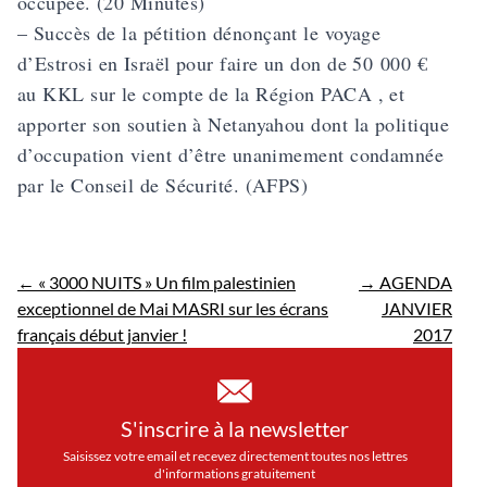
occupée. (20 Minutes)
– Succès de la
pétition
dénonçant le voyage
d’Estrosi en Israël pour faire un don de 50 000 €
au KKL sur le compte de la Région PACA , et
apporter son soutien à Netanyahou dont la politique
d’occupation vient d’être unanimement condamnée
par le Conseil de Sécurité. (AFPS)
←
« 3000 NUITS » Un film palestinien
→
AGENDA
exceptionnel de Mai MASRI sur les écrans
JANVIER
français début janvier !
2017
S'inscrire à la newsletter
Saisissez votre email et recevez directement toutes nos lettres
d'informations gratuitement