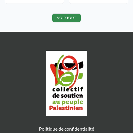
Cisjordanie. Les colons israéliens
1000 jours horribles pour une
harcèlent, pillent et attaquent les
population civile horrifiée et
populations palestiniennes, les
terrifiée Pas de vie à Gaza dans ce
poussant à fuir leur terre ancestrale.
VOIR TOUT
[…]
Depuis 2023, ces violences ont
explosé. Loin d’être le fait de
quelques colons extrémistes isolés,
elles sont en réalité délibérément
orchestrées par l’Etat d’Israël.
Comment organise-t-il, finance-t-il
[…]
Politique de confidentialité