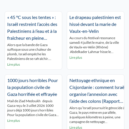
« 45 °C sous les tentes » :
Le drapeau palestinien est
Israël restreint l’accès des
hissé devant la marie de
Palestiniens à l’eau et à la
Vaulx-en-Velin
fraîcheur en pleine
Au cours du festival resonance
samedi 4 juillet le maire, de la ville
canicule
Alors que la bande de Gaza
de Vaulx-en-Velin (Rhône)
suffoque sous une chaleur de
Abdelkader Lahmar hisse le
plomb, Israël empêche les
drapeau palestinien , avec «pour
Lire plus
Palestiniens de se rafraîchir.
seul objet de manifester la
Humanitaires et experts
Lire plus
solidarité de la commune avec le
dénoncent un « apartheid
peuple palestinien». Saisi en
environnemental », qui vise à
urgence par le préfet du Rhône
rendre la Palestine invivable.
Etienne Guyot, le juge des référés
1000 jours horribles Pour
Nettoyage ethnique en
Beyrouth (correspondance) À
du tribunal administratif […]
Gaza, les Palestiniens étouffent.
la population civile de
Cisjordanie : comment Israël
Sous les tentes, dans une humidité
Gaza horrifiée et effrayée
organise l’annexion avec
totale due à l’absence de vent et à la
[…]
l’aide des colons (Rapport
Mail de Ziad Medoukh depuis
Gaza reçu le 3 uillet 2026 1000
Amnesty international)
Alors qu’Israël poursuit le génocide à
jours déjà 1000 jours horribles
Gaza, le pays mène en parallèle,
Pour la population civile de Gaza
à quelques kilomètres à peine, une
horrifiée et effrayée 1000 jours
Lire plus
campagne de nettoyage
terribles Presque trois années
ethnique contre les Palestinien·nes de
Lire plus
d’horreur qui ne s’arrête pas.