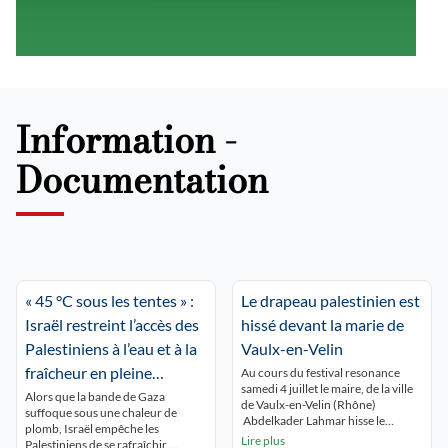
Information -
Documentation
« 45 °C sous les tentes » :
Le drapeau palestinien est
Israël restreint l’accès des
hissé devant la marie de
Palestiniens à l’eau et à la
Vaulx-en-Velin
fraîcheur en pleine
Au cours du festival resonance
samedi 4 juillet le maire, de la ville
canicule
Alors que la bande de Gaza
de Vaulx-en-Velin (Rhône)
suffoque sous une chaleur de
Abdelkader Lahmar hisse le
plomb, Israël empêche les
drapeau palestinien , avec «pour
Lire plus
Palestiniens de se rafraîchir.