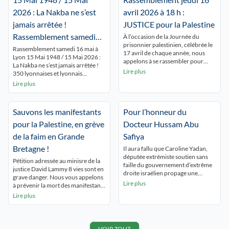
2026 : La Nakba ne s’est
avril 2026 à 18 h :
jamais arrêtée !
JUSTICE pour la Palestine
Rassemblement samedi
À l’occasion de la Journée du
prisonnier palestinien, célébrée le
16 mai à Lyon Place de la
Rassemblement samedi 16 mai à
17 avril de chaque année, nous
Lyon 15 Mai 1948 / 15 Mai 2026 :
République 15 h.
appelons à se rassembler pour
La Nakba ne s’est jamais arrêtée !
rendre hommage à tous les
Lire plus
350 lyonnaises et lyonnais
prisonniers palestiniens en
commémorent la NAKBA
Lire plus
souffrance permanente derrière
ininterrompue et dénoncent le
les barreaux israéliens. Dans la
silence autour de Gaza qui se
situation de génocide à Gaza, de
meurt ! « GAZA,GAZA, Lyon est
terreur coloniale en Cisjordanie, la
Sauvons les manifestants
Pour l’honneur du
avec toi ! ». Les passants du centre
situation des prisonnières et
ville découvrent les nombreux
pour la Palestine, en grève
Docteur Hussam Abu
prisonniers palestiniens est […]
panneaux […]
de la faim en Grande
Safiya
Bretagne !
Il aura fallu que Caroline Yadan,
députée extrémiste soutien sans
Pétition adressée au minisre de la
faille du gouvernement d’extrême
justice David Lammy 8 vies sont en
droite israélien propage une
grave danger. Nous vous appelons
immonde « fakenews » pour
Lire plus
à prévenir la mort des manifestants
qu’une partie de la presse
en grève de la faim. Les grévistes
Lire plus
lyonnaise s’empresse de la relayer !
ont besoin de soins médicaux
« Un Palestinien proche du Hamas
urgents. Ils n’ont pas encore été
fait citoyen d’honneur ? Nouvelle
jugés et ont vu leur droit à des
polémique pour le maire Grégory
conditions normales de liberté
VOIR TOUT