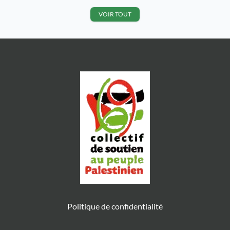
L’accusateur est l’entreprise
de pays. Le collectif messin agissait
pharmaceutique israélienne TEVA.
dans le cadre de la campagne
VOIR TOUT
Le collectif BDS 57 agissait, en
internationale BDS pour inciter les
février 2015, dans le cadre d’une
pharmaciens de l’agglomération,
campagne nationale pour […]
[…]
Politique de confidentialité