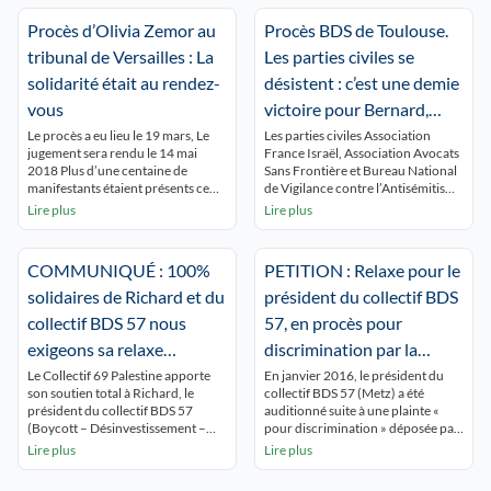
Procès d’Olivia Zemor au
Procès BDS de Toulouse.
tribunal de Versailles : La
Les parties civiles se
solidarité était au rendez-
désistent : c’est une demie
vous
victoire pour Bernard,
Jean-Pierre, Loïc et
Le procès a eu lieu le 19 mars, Le
Les parties civiles Association
jugement sera rendu le 14 mai
France Israël, Association Avocats
Yamann
2018 Plus d’une centaine de
Sans Frontière et Bureau National
manifestants étaient présents ce
de Vigilance contre l’Antisémitisme
lundi devant le tribunal de
se sont désistées, elles
Lire plus
Lire plus
Versailles, malgré le froid. Les
abandonnent l’appel du jugement
prises de paroles de militantes et
précédent. En effet, le Tribunal de
militants de toute la France, de
Grande Instance de Toulouse dans
COMMUNIQUÉ : 100%
PETITION : Relaxe pour le
multiples associations, de Grande-
son jugement du 14 novembre
Bretagne et de Belgique, se sont
2016 n’avait pas retenu le motif «
solidaires de Richard et du
président du collectif BDS
[…]
d’incitation à la discrimination en
collectif BDS 57 nous
57, en procès pour
raison d’une […]
exigeons sa relaxe
discrimination par la
immédiate !
société TEVA !
Le Collectif 69 Palestine apporte
En janvier 2016, le président du
son soutien total à Richard, le
collectif BDS 57 (Metz) a été
président du collectif BDS 57
auditionné suite à une plainte «
(Boycott – Désinvestissement –
pour discrimination » déposée par
Sanctions) qui comparaîtra le 2
TEVA, multinationale israélienne
Lire plus
Lire plus
février devant le Tribunal de
qui fournit des médicaments
Grande Instance de Metz.
génériques dans un grand nombre