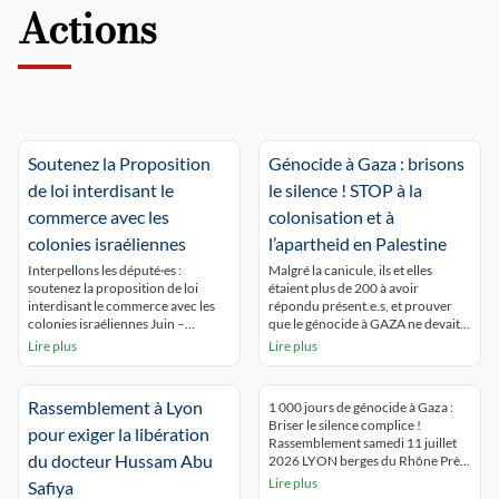
Actions
Soutenez la Proposition
Génocide à Gaza : brisons
de loi interdisant le
le silence ! STOP à la
commerce avec les
colonisation et à
colonies israéliennes
l’apartheid en Palestine
Interpellons les député·es :
Malgré la canicule, ils et elles
soutenez la proposition de loi
étaient plus de 200 à avoir
interdisant le commerce avec les
répondu présent.e.s, et prouver
colonies israéliennes Juin –
que le génocide à GAZA ne devait
Décembre 2026 5 048
pas être oublié ! Ils et elles
Lire plus
Lire plus
interpellations : 5 048 Partager sur
voulaient aussi dénoncer de
Mobilisons-nous pour une action
développement de l’épuration
concrète : arrêter la collaboration
ethnique coloniale en Cisjordanie.
Rassemblement à Lyon
1 000 jours de génocide à Gaza :
économique avec les colonies
Enfin, ils se sont montré solidaires
Briser le silence complice !
israéliennes illégales Une
des militants réprimés pour leur
pour exiger la libération
Rassemblement samedi 11 juillet
proposition de loi va être déposée
soutien au peuple […]
du docteur Hussam Abu
2026 LYON berges du Rhône Près
à l’Assemblée nationale pour
de 500 lyonnais.es ont tenu à
Lire plus
interdire le commerce […]
Safiya
briser le silence qui entoure le