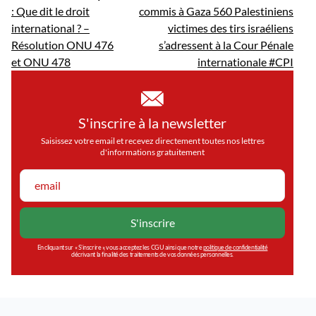
: Que dit le droit
commis à Gaza 560 Palestiniens
international ? –
victimes des tirs israéliens
Résolution ONU 476
s’adressent à la Cour Pénale
et ONU 478
internationale #CPI
S'inscrire à la newsletter
Saisissez votre email et recevez directement toutes nos lettres
d'informations gratuitement
En cliquant sur « S’inscrire », vous acceptez les CGU ainsi que notre
politique de confidentialité
décrivant la finalité des traitements de vos données personnelles.