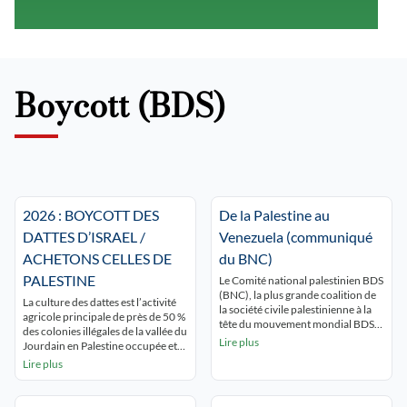
Boycott (BDS)
2026 : BOYCOTT DES
De la Palestine au
DATTES D’ISRAEL /
Venezuela (communiqué
ACHETONS CELLES DE
du BNC)
PALESTINE
Le Comité national palestinien BDS
(BNC), la plus grande coalition de
La culture des dattes est l’activité
la société civile palestinienne à la
agricole principale de près de 50 %
tête du mouvement mondial BDS,
des colonies illégales de la vallée du
condamne l’agression militaire
Lire plus
Jourdain en Palestine occupée et
criminelle et coloniale des États-
contribue fortement à leur viabilité
Lire plus
Unis contre le Venezuela, une
économique. La vallée du Jourdain
violation de sa souveraineté, le
une région fertile de Palestine, mais
droit à l’autodétermination du
à cause des restrictions d’accès,