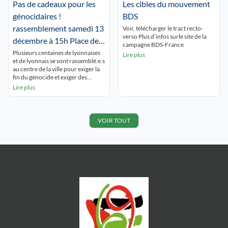
peuple vénézuélien et le droit
Pas de cadeaux pour les
Les cibles du mouvement
seule 4% de la terre est cultivée par
international. Nous sommes
des palestiniens […]
génocidaires !
BDS
solidaires des peuples
vénézuéliens […]
rassemblement samedi 13
Voir, télécharger le tract recto-
verso Plus d’infos surle site de la
décembre à 15h Place de
campagne BDS-France
la République lyon 2
Plusieurs centaines de lyonnaises
Lire plus
et de lyonnais se sont rassemblé.e.s
au centre de la ville pour exiger la
fin du génocide et exiger des
sanctions ontre Israël, car Macron
Lire plus
et Barrot doivent cesser leur
complicité. Le rassemblement était
sur le thème du boycott, plusieurs
prises de paroles ont eu lieu pour
VOIR TOUT
dénoncer les marques complices
[…]