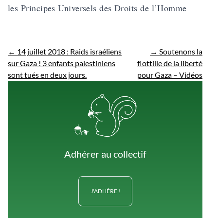
les Principes Universels des Droits de l’Homme
←
14 juillet 2018 : Raids israéliens
→
Soutenons la
sur Gaza ! 3 enfants palestiniens
flottille de la liberté
sont tués en deux jours.
pour Gaza – Vidéos
Adhérer au collectif
J'ADHÈRE !