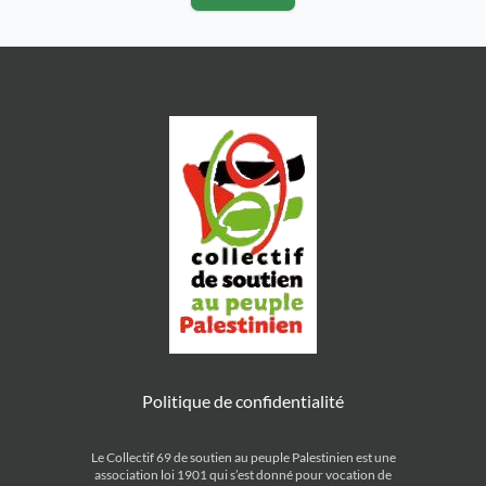
arrêt « Grand large » 9 rue
Palestine de Villefranche et l’UJFP
Sully Meyzieu pour la Palestine
Samedi 9 novembre
jeudi 12 […]
2024 15hRassemblement unitaire
pour Gaza et le Liban pllace
Bellecour […]
Politique de confidentialité
Le Collectif 69 de soutien au peuple Palestinien est une
association loi 1901 qui s’est donné pour vocation de