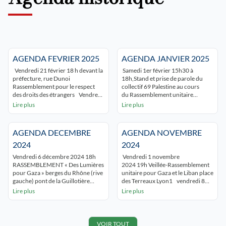
AGENDA FEVRIER 2025
AGENDA JANVIER 2025
Vendredi 21 février 18 h devant la
Samedi 1er février 15h30 à
préfecture, rue Dunoi
18h,Stand et prise de parole du
Rassemblement pour le respect
collectif 69 Palestine au cours
des droits des étrangers Vendredi
du Rassemblement unitaire
21 février 2025 à 16h en ligne
« campagne désarmer Bolloré »
Lire plus
Lire plus
« Unmasking the Educide in Gaza »
Place Guichard LYON 3 Samedi 25
– 7ème séance du séminaire « Que
janvier 2025 15h à 17h
nous enseigne la Palestine » –
Rassemblement Place Bellecour
AGENDA DECEMBRE
AGENDA NOVEMBRE
samedi 22 février 2025 15h
Lyon Évènement Facebook
ATTENTION CHANGEMENT DE
samedi 18 janvier 10h30
2024
2024
LIEU Rencontre avec Ahmed
Manifestation unitaire à Vaulx-en-
Vendredi 6 décembre 2024 18h
Vendredi 1 novembre
Tobasi et Zoé Lafferty Lyon 4 […]
Velin « Pour le peuple palestinien »
RASSEMBLEMENT « Des Lumières
2024 19h Veillée-Rassemblement
Place Guy Moquet 69 Vaulx-en-
pour Gaza » berges du Rhône (rive
unitaire pour Gaza et le Liban place
Velin (TCL C3 « mas du […]
gauche) pont de la Guillotière
des Terreaux Lyon1 vendredi 8
LYON Samedi 7 décembre
novembre 202419:00 conférence
Lire plus
Lire plus
2024 19h « Agir pour la Palestine »
de Pierre Stambul : « Du projet
témoignage du Dr Yousra Haimer
sioniste au génocide à Gaza »
de retour de Gaza paf 5€ Centre
Villefranche (69), Salle de la
interculturel de Décine tram T3
Mutualité organisé par le comité
VOIR TOUT