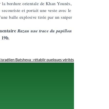
ur la bordure orientale de Khan Younès,
secouriste et portait une veste avec le
une balle explosive tirée par un sniper
umentaire
Razan une trace du papillon
e 19h
.
israélien Batsheva : rétablir quelques vérités
!