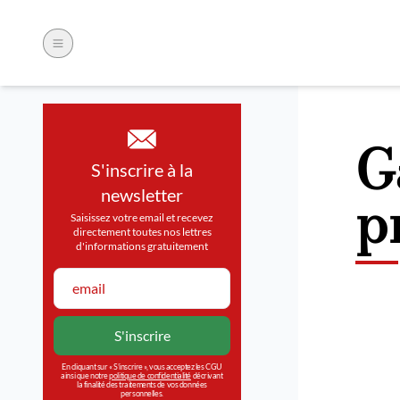
G
S'inscrire à la
p
newsletter
Saisissez votre email et recevez
directement toutes nos lettres
d'informations gratuitement
En cliquant sur « S’inscrire », vous acceptez les CGU
ainsi que notre
politique de confidentialité
décrivant
la finalité des traitements de vos données
personnelles.