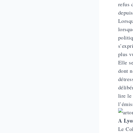
refus 
depuis
Lorsqu
lorsqu
politi
s’expr
plus v
Elle s
dont n
détres
délibé
lire l
l’émis
A Lyo
Le Col