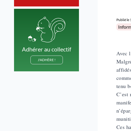
Publié le
Posted 
Infor
Adhérer au collectif
Avec l
J'ADHÈRE !
Malgré
affidé
comme 
tenu b
C’est 
manife
n’épar
muniti
Ces ha