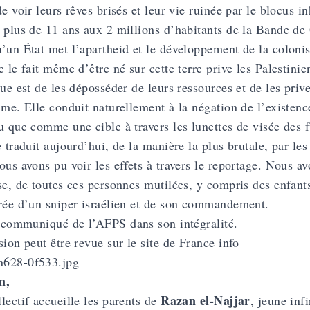
de voir leurs rêves brisés et leur vie ruinée par le blocus 
 plus de 11 ans aux 2 millions d’habitants de la Bande de
’un État met l’apartheid et le développement de la colonisa
e le fait même d’être né sur cette terre prive les Palestinie
que est de les déposséder de leurs ressources et de les priver
ime. Elle conduit naturellement à la négation de l’existence
u que comme une cible à travers les lunettes de visée des f
e traduit aujourd’hui, de la manière la plus brutale, par les
ous avons pu voir les effets à travers le reportage. Nous av
se, de toutes ces personnes mutilées, y compris des enfants
rée d’un sniper israélien et de son commandement.
e
communiqué de l’AFPS
dans son intégralité.
sion peut être revue sur le
site de France info
n,
Razan el-Najjar
lectif accueille les parents de
, jeune inf