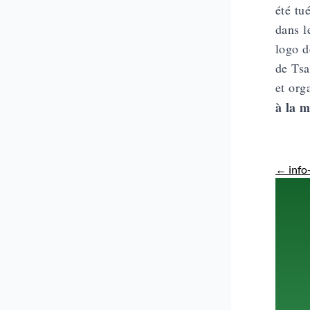
été tu
dans l
logo d
de Tsa
et org
à la m
←
info