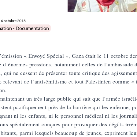
16 octobre 2018
in
mation - Documentation
’émission « Envoyé Spécial », Gaza était le 11 octobre dern
 d’énormes pressions, notamment celles de l’ambassade d’
s, qui ne cessent de présenter toute critique des agissemen
relevant de l’antisémitisme et tout Palestinien comme « te
on.
maintenant un très large public qui sait que l’armée israéli
stent pacifiquement près de la barrière qui les enferme, po
gnant ni les enfants, ni le personnel médical ni les journalis
ons spécialement conçues pour provoquer des dégâts irrém
bitants, parmi lesquels beaucoup de jeunes, expriment leur 