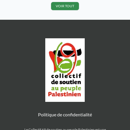
interculturel de Décine tram T3
Mutualité organisé par le comité
VOIR TOUT
arrêt « Grand large » 9 rue
Palestine de Villefranche et l’UJFP
Sully Meyzieu pour la Palestine
Samedi 9 novembre
jeudi 12 […]
2024 15hRassemblement unitaire
pour Gaza et le Liban pllace
Bellecour […]
Politique de confidentialité
Le Collectif 69 de soutien au peuple Palestinien est une