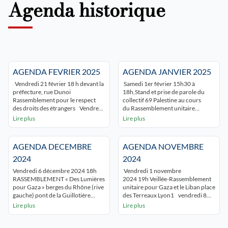
Agenda historique
AGENDA FEVRIER 2025
AGENDA JANVIER 2025
Vendredi 21 février 18 h devant la
Samedi 1er février 15h30 à
préfecture, rue Dunoi
18h,Stand et prise de parole du
Rassemblement pour le respect
collectif 69 Palestine au cours
des droits des étrangers Vendredi
du Rassemblement unitaire
21 février 2025 à 16h en ligne
« campagne désarmer Bolloré »
Lire plus
Lire plus
« Unmasking the Educide in Gaza »
Place Guichard LYON 3 Samedi 25
– 7ème séance du séminaire « Que
janvier 2025 15h à 17h
nous enseigne la Palestine » –
Rassemblement Place Bellecour
AGENDA DECEMBRE
AGENDA NOVEMBRE
samedi 22 février 2025 15h
Lyon Évènement Facebook
ATTENTION CHANGEMENT DE
samedi 18 janvier 10h30
2024
2024
LIEU Rencontre avec Ahmed
Manifestation unitaire à Vaulx-en-
Vendredi 6 décembre 2024 18h
Vendredi 1 novembre
Tobasi et Zoé Lafferty Lyon 4 […]
Velin « Pour le peuple palestinien »
RASSEMBLEMENT « Des Lumières
2024 19h Veillée-Rassemblement
Place Guy Moquet 69 Vaulx-en-
pour Gaza » berges du Rhône (rive
unitaire pour Gaza et le Liban place
Velin (TCL C3 « mas du […]
gauche) pont de la Guillotière
des Terreaux Lyon1 vendredi 8
LYON Samedi 7 décembre
novembre 202419:00 conférence
Lire plus
Lire plus
2024 19h « Agir pour la Palestine »
de Pierre Stambul : « Du projet
témoignage du Dr Yousra Haimer
sioniste au génocide à Gaza »
de retour de Gaza paf 5€ Centre
Villefranche (69), Salle de la