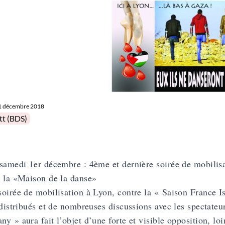
1 décembre 2018
in
tt (BDS)
samedi 1er décembre : 4ème et dernière soirée de mobilisat
 la «Maison de la danse»
oirée de mobilisation à Lyon, contre la « Saison France Isr
 distribués et de nombreuses discussions avec les spectate
y » aura fait l’objet d’une forte et visible opposition, loi