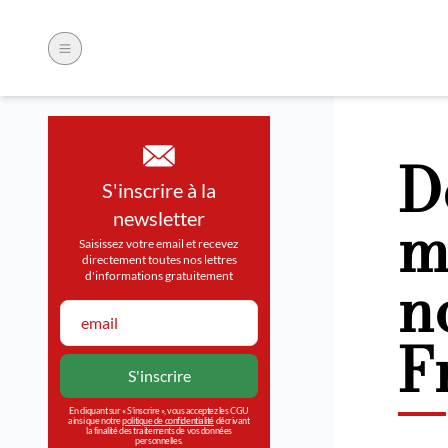
D
S'inscrire à la
m
newsletter
Saisissez votre email et recevez
directement toutes nos lettres
n
d'informations gratuitement
F
En cliquant sur « S’inscrire », vous acceptez les CGU
ainsi que notre
politique de confidentialité
décrivant
la finalité des traitements de vos données
personnelles.