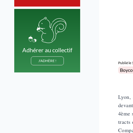
Adhérer au collectif
J'ADHÈRE !
Publié le
Posted 
Boyco
Lyon, 
devant
4ème s
tracts
Compan