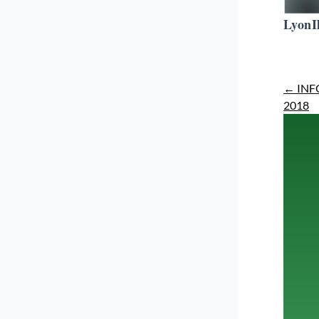
LyonI
←
INF
2018