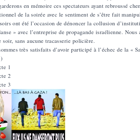
arderons en mémoire ces spectateurs ayant rebroussé chem
utionnel de la soirée avec le sentiment de s’être fait manipu
soirs ont été l’occasion de dénoncer la collusion d’institut
danse » avec l’entreprise de propagande israélienne. Nous
 soir, sans aucune tracasserie policière.
ommes très satisfaits d’avoir participé à l’échec de la « S
e
)
cte 1
cte 2
cte 3