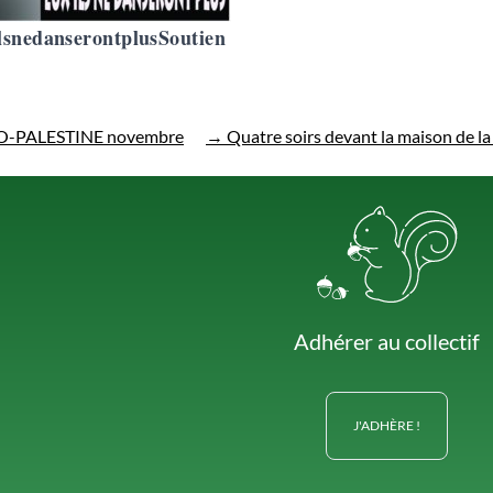
lsnedanserontplusSoutien
O-PALESTINE novembre
→
Quatre soirs devant la maison de la 
Adhérer au collectif
J'ADHÈRE !