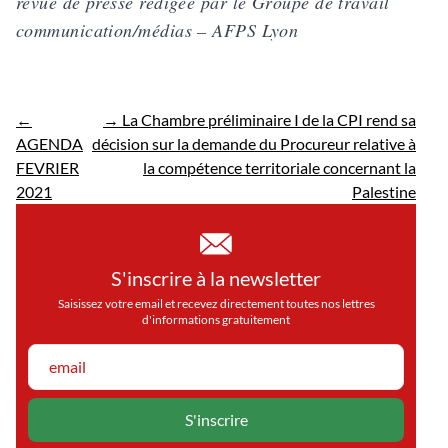
revue de presse rédigée par le Groupe de travail
communication/médias – AFPS Lyon
←
→
La Chambre préliminaire I de la CPI rend sa
AGENDA
décision sur la demande du Procureur relative à
FEVRIER
la compétence territoriale concernant la
2021
Palestine
S'inscrire à la newsletter
Saisissez votre email et recevez directement toutes nos lettres
d'informations gratuitement