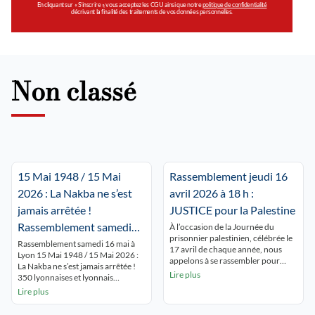
En cliquant sur « S’inscrire », vous acceptez les CGU ainsi que notre
politique de confidentialité
décrivant la finalité des traitements de vos données personnelles.
Non classé
15 Mai 1948 / 15 Mai
Rassemblement jeudi 16
2026 : La Nakba ne s’est
avril 2026 à 18 h :
jamais arrêtée !
JUSTICE pour la Palestine
Rassemblement samedi
À l’occasion de la Journée du
prisonnier palestinien, célébrée le
16 mai à Lyon Place de la
Rassemblement samedi 16 mai à
17 avril de chaque année, nous
Lyon 15 Mai 1948 / 15 Mai 2026 :
République 15 h.
appelons à se rassembler pour
La Nakba ne s’est jamais arrêtée !
rendre hommage à tous les
Lire plus
350 lyonnaises et lyonnais
prisonniers palestiniens en
commémorent la NAKBA
Lire plus
souffrance permanente derrière
ininterrompue et dénoncent le
les barreaux israéliens. Dans la
silence autour de Gaza qui se